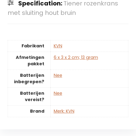
Specification:
Tiener rozenkrans
met sluiting hout bruin
Fabrikant
‎KVN
Afmetingen
‎6 x 3 x 2 cm; 13 gram
pakket
Batterijen
‎Nee
inbegrepen?
Batterijen
‎Nee
vereist?
Brand
Merk: KVN