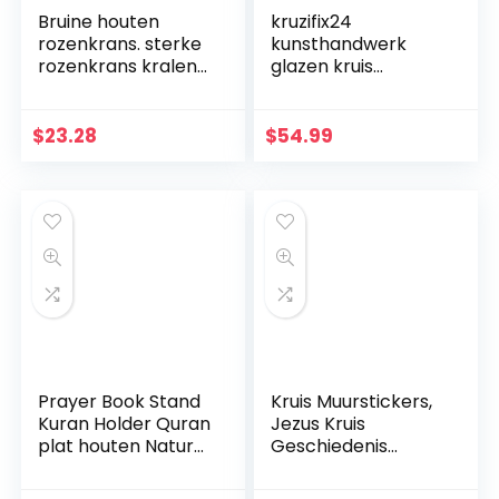
Bruine houten
kruzifix24
rozenkrans. sterke
kunsthandwerk
rozenkrans kralen
glazen kruis
met houten
moderne
kruisbeeld
levensspiraal blauw
aquamarijn goud
$
23.28
$
54.99
Fusingglas 23 x 19
cm uniek handwerk
Prayer Book Stand
Kruis Muurstickers,
Kuran Holder Quran
Jezus Kruis
plat houten Natural
Geschiedenis
voor Eid Mubarak
Muursticker, Das
Decoratie Partij
Leben Von Christus