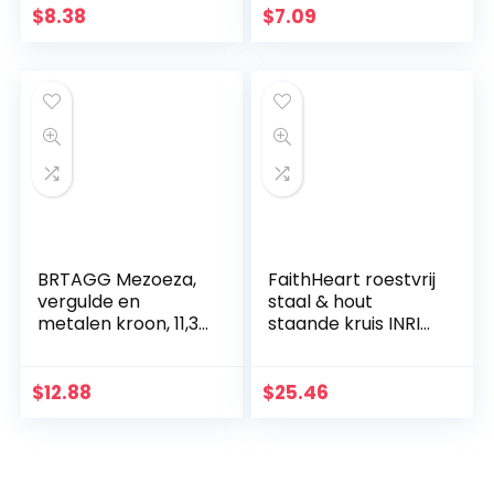
Supplies
Kruis Muursticker,
$
8.38
$
7.09
Islamitische
DIY Aftrekplaatjes,
Religieuze
Bijbelaccessoires,
Kerstcadeaus voor
vrienden en familie
BRTAGG Mezoeza,
FaithHeart roestvrij
vergulde en
staal & hout
metalen kroon, 11,3
staande kruis INRI
cm
Crucifix Jezus
Christus Religieuze
Home Decoratie
$
12.88
$
25.46
christelijke gift
kerstversieringen