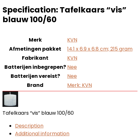
Specification:
Tafelkaars “vis”
blauw 100/60
Merk
‎KVN
Afmetingen pakket
‎14.1 x 6.9 x 6.8 cm; 215 gram
Fabrikant
‎KVN
Batterijen inbegrepen?
‎Nee
Batterijen vereist?
‎Nee
Brand
Merk: KVN
Tafelkaars “vis” blauw 100/60
Description
Additional information