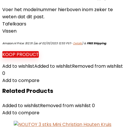
Voer het modelnummer hierboven inom zeker te
weten dat dit past.
Tafelkaars
Vissen
Amazon.nl Price:
$
12.51
(as of 02/01/2023 12:53 PST-
Details
)
&
FREE Shipping
.
KOOP PRODUCT
Add to wishlist
Added to wishlist
Removed from wishlist
0
Add to compare
Related Products
Added to wishlist
Removed from wishlist
0
Add to compare