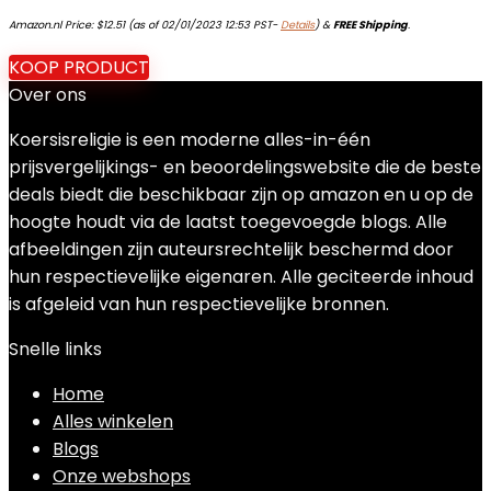
Amazon.nl Price:
$
12.51
(as of 02/01/2023 12:53 PST-
Details
)
&
FREE Shipping
.
KOOP PRODUCT
Over ons
Koersisreligie is een moderne alles-in-één
prijsvergelijkings- en beoordelingswebsite die de beste
deals biedt die beschikbaar zijn op amazon en u op de
hoogte houdt via de laatst toegevoegde blogs. Alle
afbeeldingen zijn auteursrechtelijk beschermd door
hun respectievelijke eigenaren. Alle geciteerde inhoud
is afgeleid van hun respectievelijke bronnen.
Snelle links
Home
Alles winkelen
Blogs
Onze webshops