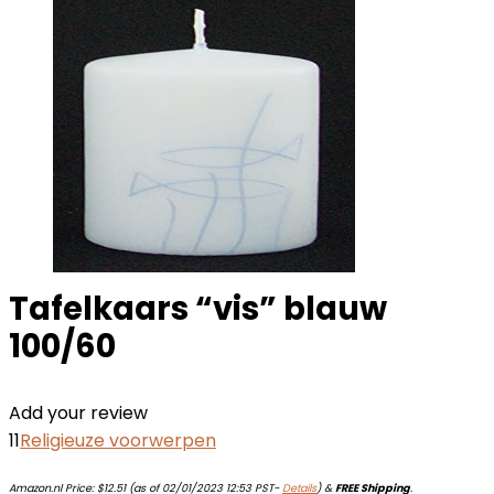
Tafelkaars “vis” blauw
100/60
Add your review
11
Religieuze voorwerpen
Amazon.nl Price:
$
12.51
(as of 02/01/2023 12:53 PST-
Details
)
&
FREE Shipping
.