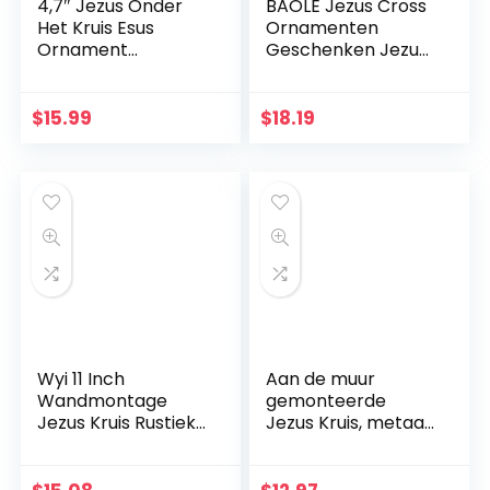
4,7″ Jezus Onder
BAOLE Jezus Cross
Het Kruis Esus
Ornamenten
Ornament
Geschenken Jezus
Geschenken Jezus
Decor Figuur Hars
Decor Figuur
Kerst Kruis Huis
Kerstmis
Church Decoraties,
$
15.99
$
18.19
Katholieke
Duurzaam
Miniaturen Figuren
Handgeschilderd
Ornament Way
Wyi 11 Inch
Aan de muur
Wandmontage
gemonteerde
Jezus Kruis Rustieke
Jezus Kruis, metaal
Houten Kruis Muur
Faith geloofkruis
Decor Massief Hout
decoratie
Zwart Heilige Jezus
muurhanger,