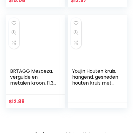
$
15.08
$
12.97
Kruis Thuis
beschermd door
Bruiloften Party
God hart, thuis,
Meditatie Gift
bruiloft, party,
Decoratie
meditatie
geschenk
decoratie
BRTAGG Mezoeza,
Youjin Houten kruis,
vergulde en
hangend, gesneden
metalen kroon, 11,3
houten kruis met
cm
holle verstrengelde
harten hangend,
liefdespaar, familie
$
12.88
muurdecoratie