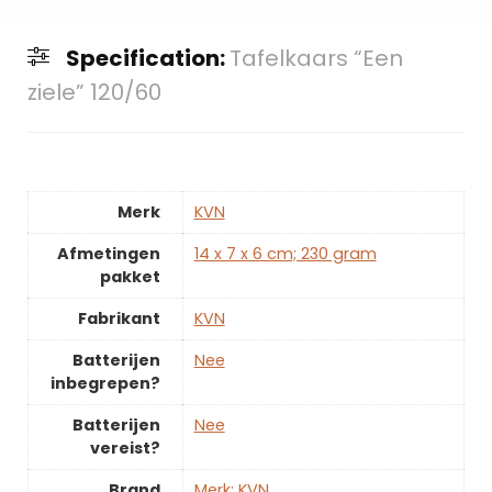
Specification:
Tafelkaars “Een
ziele” 120/60
Merk
‎KVN
Afmetingen
‎14 x 7 x 6 cm; 230 gram
pakket
Fabrikant
‎KVN
Batterijen
‎Nee
inbegrepen?
Batterijen
‎Nee
vereist?
Brand
Merk: KVN