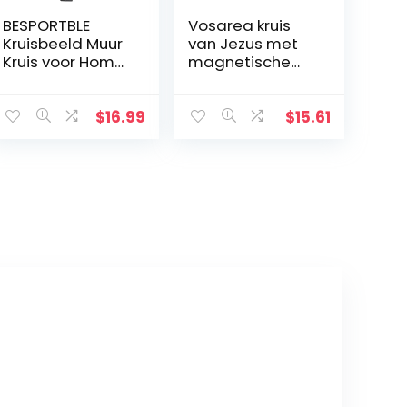
BESPORTBLE
Vosarea kruis
Kruisbeeld Muur
van Jezus met
Kruis voor Home
magnetische
Decor Houten
basis
Katholieke
Kruisbeeld
$
16.99
$
15.61
Ornament Zwart