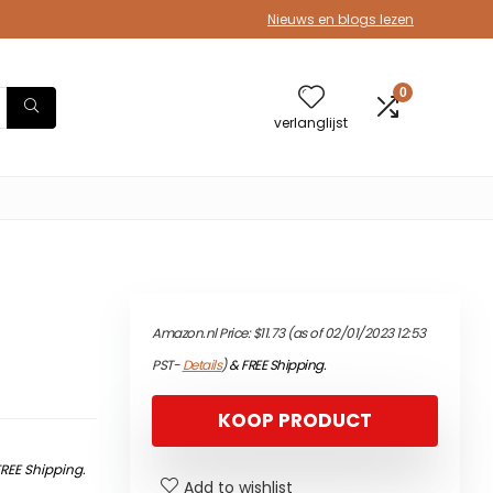
Nieuws en blogs lezen
0
verlanglijst
Amazon.nl Price:
$
11.73
(as of 02/01/2023 12:53
PST-
Details
)
&
FREE Shipping
.
KOOP PRODUCT
FREE Shipping
.
Add to wishlist