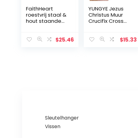
FaithHeart
YUNGYE Jezus
roestvrij staal &
Christus Muur
hout staande
Crucifix Cross
kruis INRI Crucifix
Religieuze
Jezus Christus
Heilige 3D Craft
Religieuze Home
Decor Jezus
$
25.46
$
15.33
Decoratie
Christus Op de
christelijke gift
standaard 19,5 x
kerstversieringe
9,5 cm Antieke
n
Decoratie
Sleutelhanger
Vissen