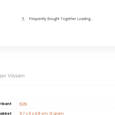
Frequently Bought Together Loading...
er Vissen
rikant
‎KVN
pakket
‎9.7 x 6 x 0.8 cm; 13 gram