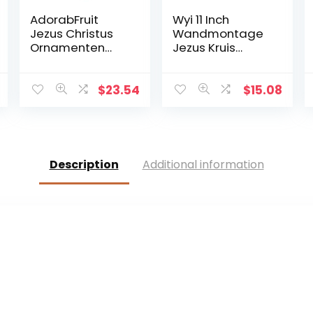
AdorabFruit
Wyi 11 Inch
Jezus Christus
Wandmontage
Ornamenten
Jezus Kruis
Christus Krucifix
Rustieke Houten
Jezus Decoratie
Kruis Muur Decor
Huis
Massief Hout
$
23.54
$
15.08
Wanddecoratie
Zwart Heilige
Kruis (Kleur:
Jezus Kruis Thuis
Chocoladebruin,
Bruiloften Party
Grootte: 17,6 cm)
Meditatie Gift
Decoratie
Description
Additional information