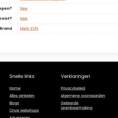
repen?
‎Nee
reist?
‎Nee
Brand
Merk: KVN
Snelle links
Verklaringen
Home
Privacybeleid
Alles winkelen
algemene voorwaarden
Blogs
Gelieerde
openbaarmaking
Onze webshops
Adverteren