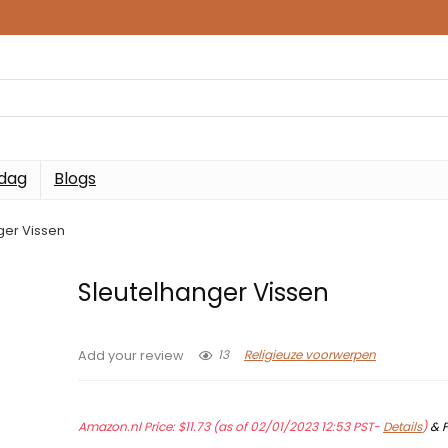
 dag
Blogs
ger Vissen
Sleutelhanger Vissen
13
Religieuze voorwerpen
Add your review
Amazon.nl Price:
$
11.73
(as of 02/01/2023 12:53 PST-
Details
)
&