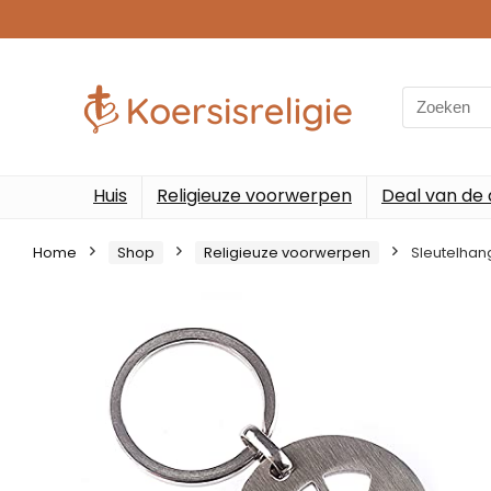
Search
for:
Huis
Religieuze voorwerpen
Deal van de
Home
Shop
Religieuze voorwerpen
Sleutelhan