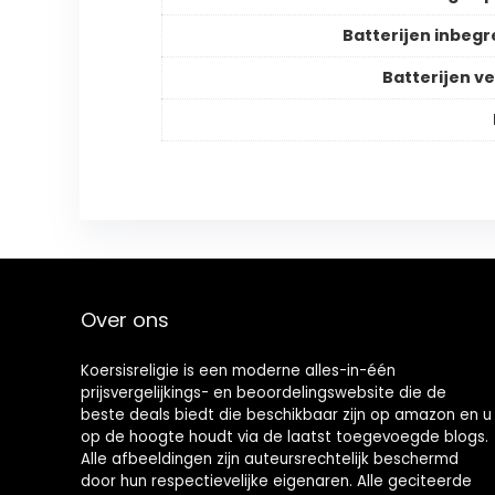
Batterijen inbeg
Batterijen ve
Over ons
Koersisreligie is een moderne alles-in-één
prijsvergelijkings- en beoordelingswebsite die de
beste deals biedt die beschikbaar zijn op amazon en u
op de hoogte houdt via de laatst toegevoegde blogs.
Alle afbeeldingen zijn auteursrechtelijk beschermd
door hun respectievelijke eigenaren. Alle geciteerde