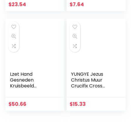
Huis
Ornamenten Jezus
$
23.54
$
7.64
Wanddecoratie
Kruis voor Mannen
Kruis (Kleur:
Vrouwen
Chocoladebruin,
Grootte: 17,6 cm)
Lzet Hand
YUNGYE Jezus
Gesneden
Christus Muur
Kruisbeeld
Crucifix Cross
Muurkruis voor
Religieuze Heilige
Huisdecoratie –
3D Craft Decor
Hars Materiaal
Jezus Christus Op
$
50.66
$
15.33
Katholieke
de standaard 19,5 x
Muurkruisbeeld –
9,5 cm Antieke
34cm
Decoratie