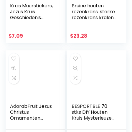
Kruis Muurstickers,
Bruine houten
Jezus Kruis
rozenkrans. sterke
Geschiedenis
rozenkrans kralen
Muursticker, Das
met houten
Leben Von Christus
kruisbeeld
Kruis Muursticker,
$
7.09
$
23.28
DIY Aftrekplaatjes,
Religieuze
Bijbelaccessoires,
Kerstcadeaus voor
vrienden en familie
AdorabFruit Jezus
BESPORTBLE 70
Christus
stks DIY Houten
Ornamenten
Kruis Mysterieuze
Christus Krucifix
Christelijke Kruis
Jezus Decoratie
Sieraden Ketting