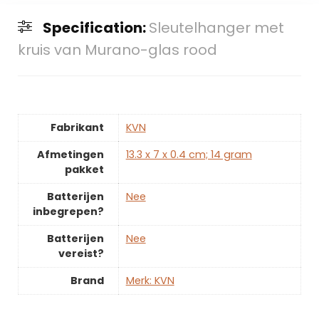
Specification:
Sleutelhanger met
kruis van Murano-glas rood
Fabrikant
‎KVN
Afmetingen
‎13.3 x 7 x 0.4 cm; 14 gram
pakket
Batterijen
‎Nee
inbegrepen?
Batterijen
‎Nee
vereist?
Brand
Merk: KVN