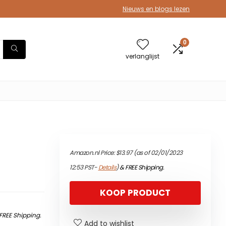
Nieuws en blogs lezen
0
verlanglijst
Amazon.nl Price:
$
13.97
(as of 02/01/2023
12:53 PST-
Details
)
&
FREE Shipping
.
KOOP PRODUCT
FREE Shipping
.
Add to wishlist