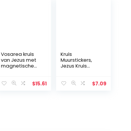
Vosarea kruis
Kruis
van Jezus met
Muurstickers,
magnetische
Jezus Kruis
basis
Geschiedenis
Muursticker, Das
Leben Von
$
15.61
$
7.09
Christus Kruis
Muursticker, DIY
Aftrekplaatjes,
Religieuze
Bijbelaccessoire
s, Kerstcadeaus
voor vrienden en
familie