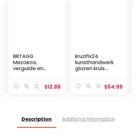
BRTAGG
kruzifix24
Mezoeza,
kunsthandwerk
vergulde en
glazen kruis
metalen kroon,
moderne
11,3 cm
levensspiraal
blauw
$
12.88
$
54.99
aquamarijn
goud Fusingglas
23 x 19 cm uniek
handwerk
Description
Additional information