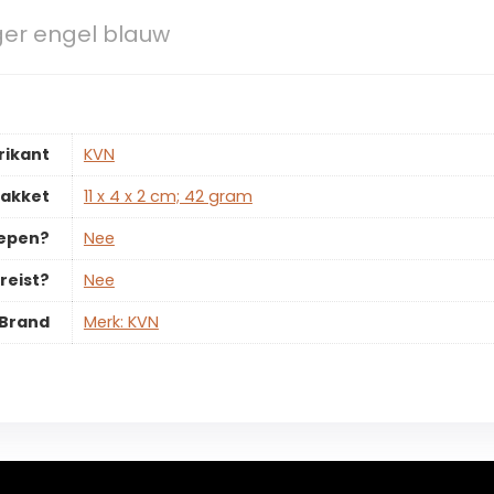
ger engel blauw
rikant
‎KVN
pakket
‎11 x 4 x 2 cm; 42 gram
repen?
‎Nee
reist?
‎Nee
Brand
Merk: KVN