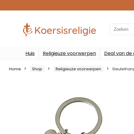
Search
for:
Huis
Religieuze voorwerpen
Deal van de
Home
Shop
Religieuze voorwerpen
Sleutelhan