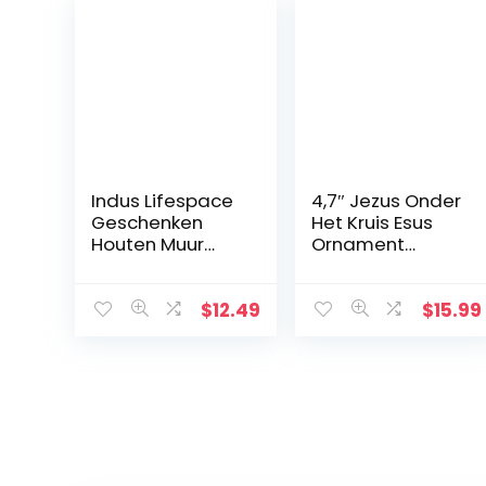
Indus Lifespace
4,7″ Jezus Onder
Geschenken
Het Kruis Esus
Houten Muur
Ornament
Kruis Plaque 29
Geschenken
cm Lange
Jezus Decor
Opknoping met
Figuur Kerstmis
$
12.49
$
15.99
Hand Gesneden
Katholieke
Bloemen
Miniaturen
Ontwerp
Figuren
Religieus Altaar
Thuis
Woonkamer
Decor
Lichtgewicht