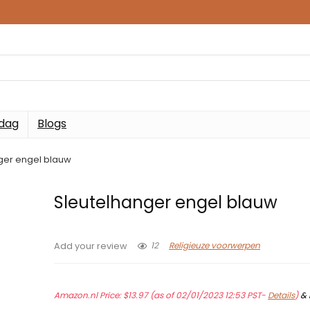
 dag
Blogs
ger engel blauw
Sleutelhanger engel blauw
12
Religieuze voorwerpen
Add your review
Amazon.nl Price:
$
13.97
(as of 02/01/2023 12:53 PST-
Details
)
&