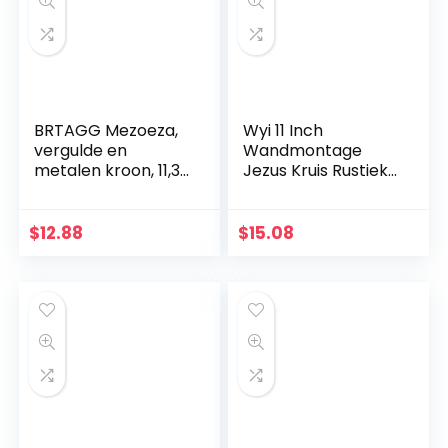
BRTAGG Mezoeza,
Wyi 11 Inch
vergulde en
Wandmontage
metalen kroon, 11,3
Jezus Kruis Rustieke
cm
Houten Kruis Muur
Decor Massief Hout
Zwart Heilige Jezus
$
12.88
$
15.08
Kruis Thuis
Bruiloften Party
Meditatie Gift
Decoratie