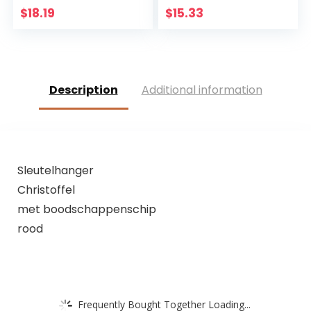
Church Decoraties,
Jezus Christus Op
$
18.19
$
15.33
Duurzaam
de standaard 19,5 x
Handgeschilderd
9,5 cm Antieke
Ornament Way
Decoratie
Description
Additional information
Sleutelhanger
Christoffel
met boodschappenschip
rood
Frequently Bought Together Loading...