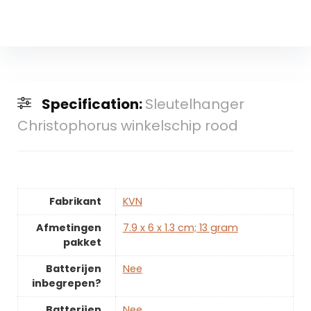
Specification:
Sleutelhanger
Christophorus winkelschip rood
Fabrikant
‎KVN
Afmetingen
‎7.9 x 6 x 1.3 cm; 13 gram
pakket
Batterijen
‎Nee
inbegrepen?
Batterijen
‎Nee