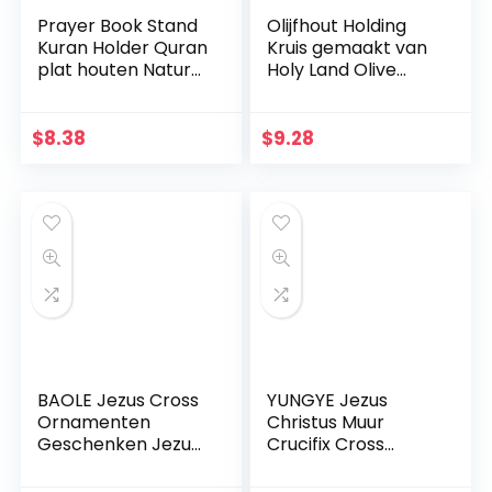
Prayer Book Stand
Olijfhout Holding
Kuran Holder Quran
Kruis gemaakt van
plat houten Natural
Holy Land Olive
voor Eid Mubarak
Wood.
Decoratie Partij
Supplies
$
8.38
$
9.28
Islamitische
BAOLE Jezus Cross
YUNGYE Jezus
Ornamenten
Christus Muur
Geschenken Jezus
Crucifix Cross
Decor Figuur Hars
Religieuze Heilige
Kerst Kruis Huis
3D Craft Decor