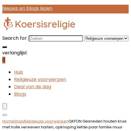
Nieuws en blogs lezen
Search for:
verlanglijst
0
Huis
Religieuze voorwerpen
Deal van de dag
Blogs
Home
Shop
Religieuze voorwerpen
QKFON Gesneden houten kruis
met holle verweven harten, opknoping liefde paar familie muur