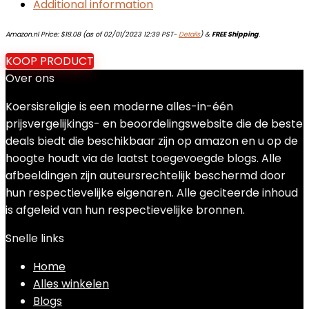
Additional information
Amazon.nl Price:
$
18.08
(as of 02/01/2023 12:39 PST-
Details
)
&
FREE Shipping
.
KOOP PRODUCT
Over ons
Koersisreligie is een moderne alles-in-één
prijsvergelijkings- en beoordelingswebsite die de beste
deals biedt die beschikbaar zijn op amazon en u op de
hoogte houdt via de laatst toegevoegde blogs. Alle
afbeeldingen zijn auteursrechtelijk beschermd door
hun respectievelijke eigenaren. Alle geciteerde inhoud
is afgeleid van hun respectievelijke bronnen.
Snelle links
Home
Alles winkelen
Blogs