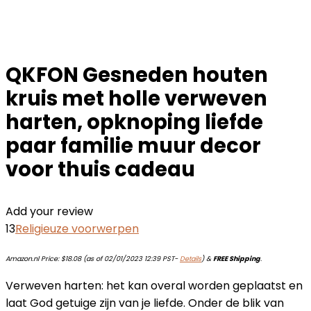
QKFON Gesneden houten
kruis met holle verweven
harten, opknoping liefde
paar familie muur decor
voor thuis cadeau
Add your review
13
Religieuze voorwerpen
Amazon.nl Price:
$
18.08
(as of 02/01/2023 12:39 PST-
Details
)
&
FREE Shipping
.
Verweven harten: het kan overal worden geplaatst en
laat God getuige zijn van je liefde. Onder de blik van