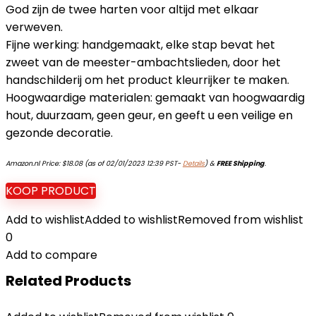
God zijn de twee harten voor altijd met elkaar
verweven.
Fijne werking: handgemaakt, elke stap bevat het
zweet van de meester-ambachtslieden, door het
handschilderij om het product kleurrijker te maken.
Hoogwaardige materialen: gemaakt van hoogwaardig
hout, duurzaam, geen geur, en geeft u een veilige en
gezonde decoratie.
Amazon.nl Price:
$
18.08
(as of 02/01/2023 12:39 PST-
Details
)
&
FREE Shipping
.
KOOP PRODUCT
Add to wishlist
Added to wishlist
Removed from wishlist
0
Add to compare
Related Products