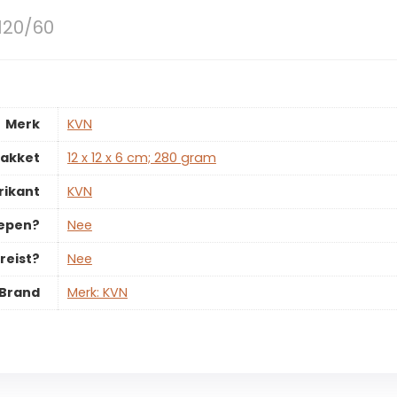
120/60
Merk
‎KVN
pakket
‎12 x 12 x 6 cm; 280 gram
rikant
‎KVN
repen?
‎Nee
reist?
‎Nee
Brand
Merk: KVN