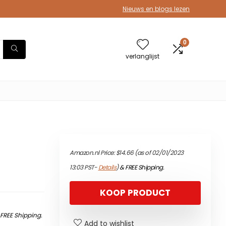
Nieuws en blogs lezen
0
verlanglijst
Amazon.nl Price:
$
14.66
(as of 02/01/2023
13:03 PST-
Details
)
&
FREE Shipping
.
KOOP PRODUCT
&
FREE Shipping
.
Add to wishlist