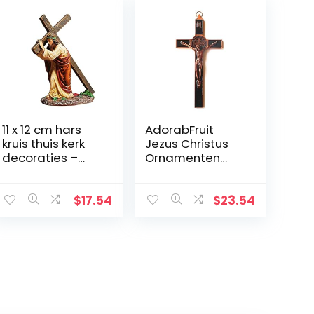
11 x 12 cm hars
AdorabFruit
kruis thuis kerk
Jezus Christus
decoraties –
Ornamenten
handbeschilder
Christus Krucifix
de kerststal kruis
Jezus Decoratie
decoratie –
Huis
$
17.54
$
23.54
plank
Wanddecoratie
tafeldecoratie –
Kruis (Kleur:
religieuze
Chocoladebruin,
aanbidding en
Grootte: 17,6 cm)
vieringen