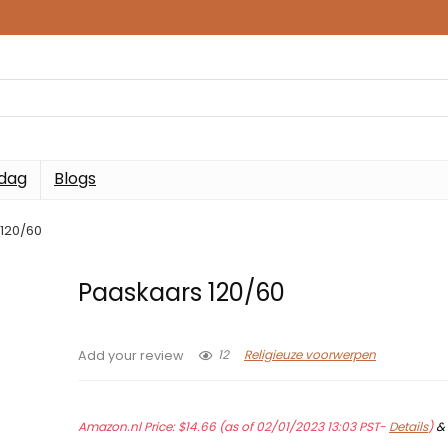
 dag
Blogs
120/60
Paaskaars 120/60
12
Religieuze voorwerpen
Add your review
Amazon.nl Price:
$
14.66
(as of 02/01/2023 13:03 PST-
Details
)