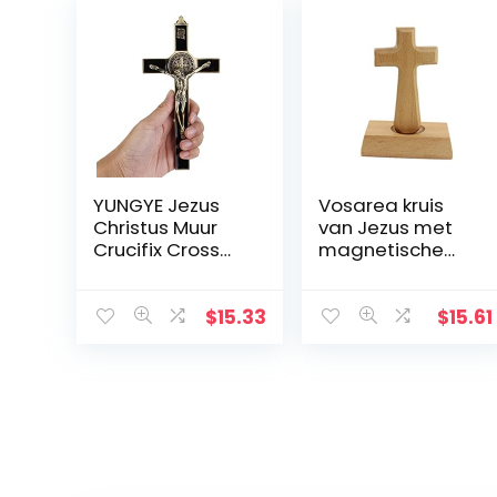
YUNGYE Jezus
Vosarea kruis
Christus Muur
van Jezus met
Crucifix Cross
magnetische
Religieuze
basis
Heilige 3D Craft
Decor Jezus
$
15.33
$
15.61
Christus Op de
standaard 19,5 x
9,5 cm Antieke
Decoratie