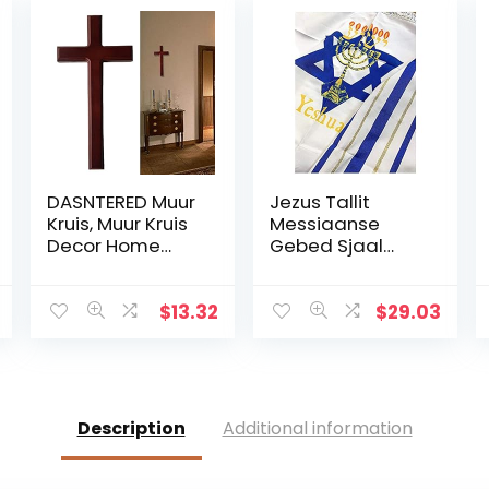
DASNTERED Muur
Jezus Tallit
Kruis, Muur Kruis
Messiaanse
Decor Home
Gebed Sjaal
Decor Kerk
met Ster van
Opknoping
David Blauw En
Ornament Muur
Goud Met Tallit
$
13.32
$
29.03
Kruis Eenvoudige
Tas
Christelijke Gift
Massief Hout
Description
Additional information