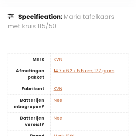
Specification:
Maria tafelkaars
met kruis 115/50
Merk
‎KVN
Afmetingen
‎14.7 x 6.2 x 5.5 cm; 177 gram
pakket
Fabrikant
‎KVN
Batterijen
‎Nee
inbegrepen?
Batterijen
‎Nee
vereist?