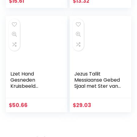
Kruis Eenvoudige
$
15.61
$
13.32
Christelijke Gift
Massief Hout
Lzet Hand
Jezus Tallit
Gesneden
Messiaanse Gebed
Kruisbeeld
Sjaal met Ster van
Muurkruis voor
David Blauw En
Huisdecoratie –
Goud Met Tallit Tas
Hars Materiaal
$
50.66
$
29.03
Katholieke
Muurkruisbeeld –
34cm