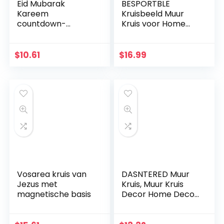
Eid Mubarak
BESPORTBLE
Kareem
Kruisbeeld Muur
countdown-
Kruis voor Home
kalender
Decor Houten
wandbehang vilten
Katholieke
kalender met 30
Kruisbeeld
$
10.61
$
16.99
stuks gouden
Ornament Zwart
sterstickers DIY
Ramadan party
decoratie
Vosarea kruis van
DASNTERED Muur
Jezus met
Kruis, Muur Kruis
magnetische basis
Decor Home Decor
Kerk Opknoping
Ornament Muur