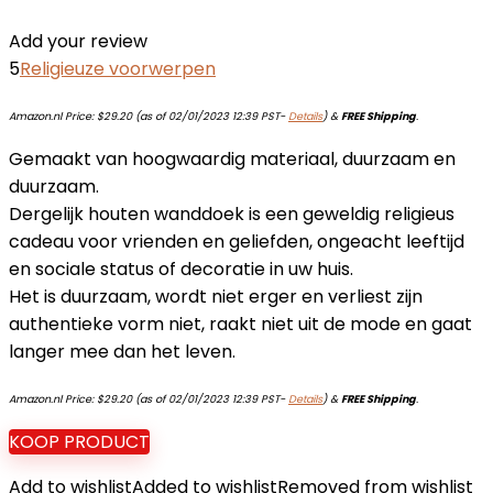
Add your review
5
Religieuze voorwerpen
Amazon.nl Price:
$
29.20
(as of 02/01/2023 12:39 PST-
Details
)
&
FREE Shipping
.
Gemaakt van hoogwaardig materiaal, duurzaam en
duurzaam.
Dergelijk houten wanddoek is een geweldig religieus
cadeau voor vrienden en geliefden, ongeacht leeftijd
en sociale status of decoratie in uw huis.
Het is duurzaam, wordt niet erger en verliest zijn
authentieke vorm niet, raakt niet uit de mode en gaat
langer mee dan het leven.
Amazon.nl Price:
$
29.20
(as of 02/01/2023 12:39 PST-
Details
)
&
FREE Shipping
.
KOOP PRODUCT
Add to wishlist
Added to wishlist
Removed from wishlist