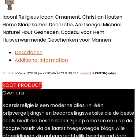
laoonl Religieus Icoon Ornament, Christian Houten
Home Slaapkamer Decoratie, Aartsengel Michael
Naturel Hout Gesneden, Cadeau voor Hem
Huisverwarmende Geschenken voor Mannen
Description
Additional information
Amazon.nl Price:
$
29.20
(as of 02/01/2023 12:39 PST-
Details
)
&
FREE Shipping
.
KOOP PRODUCT
Over ons
Koersisreligie is een moderne alles-in-één
prijsvergelijkings- en beoordelingswebsite die de beste
deals biedt die beschikbaar zijn op amazon en u op de
hoogte houdt via de laatst toegevoegde blogs. Alle
afbeeldingen zijn auteursrechtelijk beschermd door