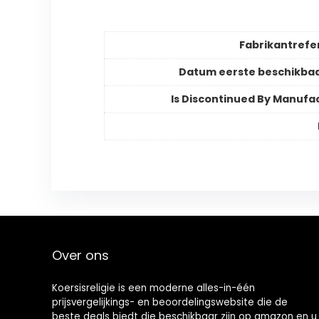
Fabrikantrefe
Datum eerste beschikba
Is Discontinued By Manufa
Over ons
Koersisreligie is een moderne alles-in-één
prijsvergelijkings- en beoordelingswebsite die de
beste deals biedt die beschikbaar zijn op amazon en u