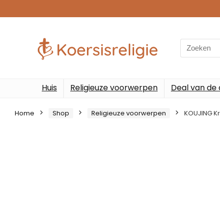
Search
for:
Huis
Religieuze voorwerpen
Deal van de
Home
Shop
Religieuze voorwerpen
KOUJING Kr