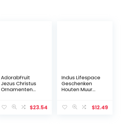
AdorabFruit
Indus Lifespace
Jezus Christus
Geschenken
Ornamenten
Houten Muur
Christus Krucifix
Kruis Plaque 29
Jezus Decoratie
cm Lange
Huis
Opknoping met
$
23.54
$
12.49
Wanddecoratie
Hand Gesneden
Kruis (Kleur:
Bloemen
Chocoladebruin,
Ontwerp
Grootte: 17,6 cm)
Religieus Altaar