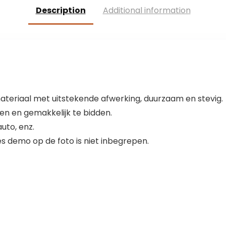
Bijbelaccessoire
Description
Additional information
s, Kerstcadeaus
voor vrienden en
familie
eriaal met uitstekende afwerking, duurzaam en stevig.
en en gemakkelijk te bidden.
uto, enz.
s demo op de foto is niet inbegrepen.