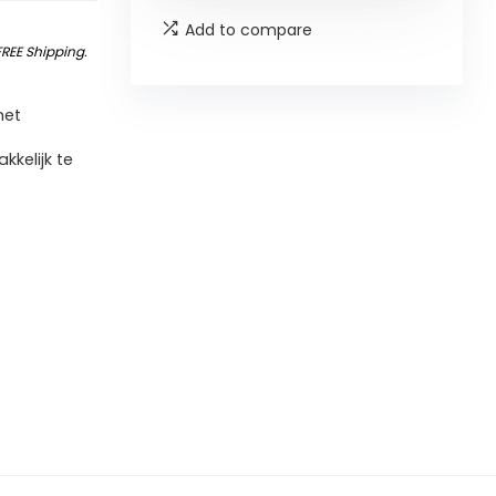
Add to compare
FREE Shipping
.
met
kelijk te