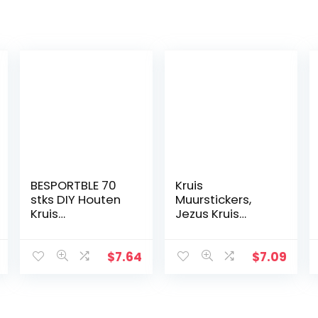
BESPORTBLE 70
Kruis
stks DIY Houten
Muurstickers,
Kruis
Jezus Kruis
Mysterieuze
Geschiedenis
Christelijke Kruis
Muursticker, Das
Sieraden Ketting
Leben Von
$
7.64
$
7.09
Ornamenten
Christus Kruis
Jezus Kruis voor
Muursticker, DIY
Mannen
Aftrekplaatjes,
Vrouwen
Religieuze