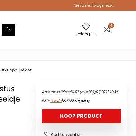
Nieuws en blogs lezen
0
verlanglijst
huis Kapel Decor
stus
Amazon.nl Price:
$
11.07
(as of 02/01/2023 12:39
eeldje
PST-
Details
)
&
FREE Shipping
.
KOOP PRODUCT
Add to wishlist