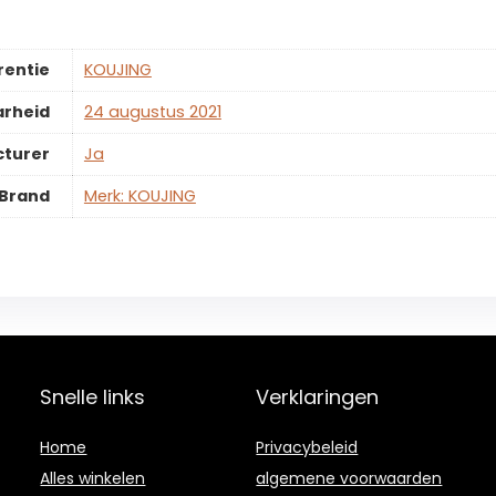
rentie
KOUJING
arheid
24 augustus 2021
cturer
Ja
Brand
Merk: KOUJING
Snelle links
Verklaringen
Home
Privacybeleid
Alles winkelen
algemene voorwaarden