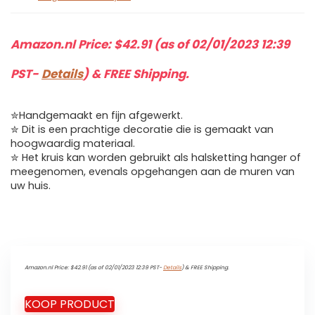
Amazon.nl Price:
$
42.91
(as of 02/01/2023 12:39
PST-
Details
)
&
FREE Shipping
.
✮Handgemaakt en fijn afgewerkt.
✮ Dit is een prachtige decoratie die is gemaakt van
hoogwaardig materiaal.
✮ Het kruis kan worden gebruikt als halsketting hanger of
meegenomen, evenals opgehangen aan de muren van
uw huis.
Amazon.nl Price:
$
42.91
(as of 02/01/2023 12:39 PST-
Details
)
&
FREE Shipping
.
KOOP PRODUCT