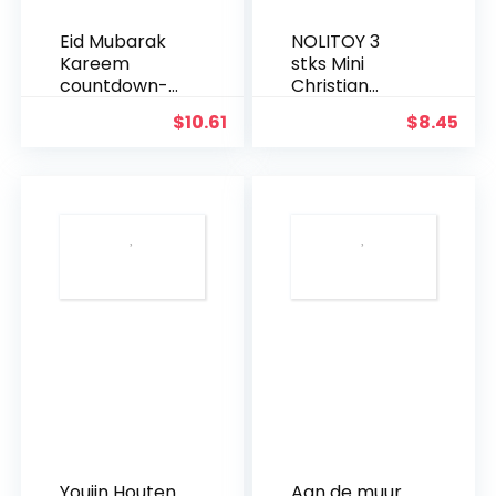
Eid Mubarak
NOLITOY 3
Kareem
stks Mini
countdown-
Christian
kalender
Houten Kruis
$
10.61
$
8.45
wandbehang
Ornament,
vilten
Heilig Kruis
kalender met
voor Desktop
30 stuks
Wanddecorati
gouden
e
sterstickers
DIY Ramadan
party
decoratie
Youjin Houten
Aan de muur