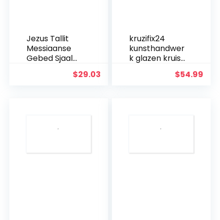
Jezus Tallit
kruzifix24
Messiaanse
kunsthandwer
Gebed Sjaal
k glazen kruis
met Ster van
moderne
$
29.03
$
54.99
David Blauw
levensspiraal
En Goud Met
blauw
Tallit Tas
aquamarijn
goud
Fusingglas 23 x
19 cm uniek
handwerk