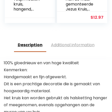
kruis,
gemonteerde
hangend,
Jezus Kruis,
gesneden
metaal Faith
$
12.97
houten kruis
geloofkruis
met holle
decoratie
verstrengelde
muurhanger,
harten
beschermd
hangend,
door God hart,
liefdespaar,
thuis, bruiloft,
Description
Additional information
familie
party,
muurdecorati
meditatie
e
geschenk
100% gloednieuw en van hoge kwaliteit
decoratie
Kenmerken:
Handgemaakt en fijn afgewerkt.
Dit is een prachtige decoratie die is gemaakt van
hoogwaardig materiaal.
Het kruis kan worden gebruikt als halsketting hanger
of meegenomen, evenals opgehangen aan de
muren van uw huis.