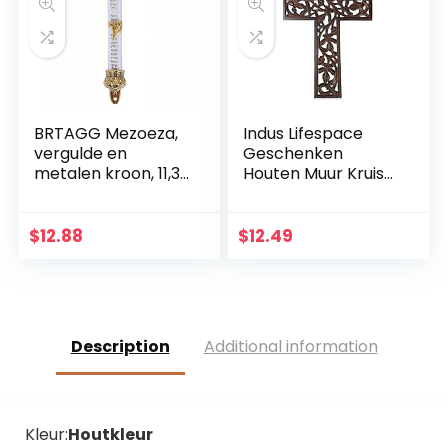
BRTAGG Mezoeza,
Indus Lifespace
vergulde en
Geschenken
metalen kroon, 11,3
Houten Muur Kruis
cm
Plaque 29 cm
Lange Opknoping
met Hand
$
12.88
$
12.49
Gesneden Bloemen
Ontwerp Religieus
Altaar Thuis
Woonkamer Decor
Lichtgewicht
Description
Additional information
Kleur:
Houtkleur