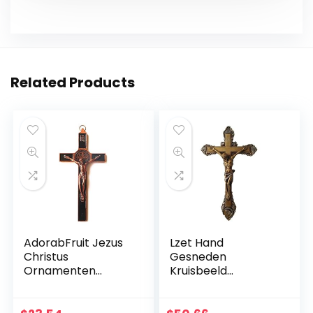
Related Products
AdorabFruit Jezus
Lzet Hand
Christus
Gesneden
Ornamenten
Kruisbeeld
Christus Krucifix
Muurkruis voor
Jezus Decoratie
Huisdecoratie –
Huis
Hars Materiaal