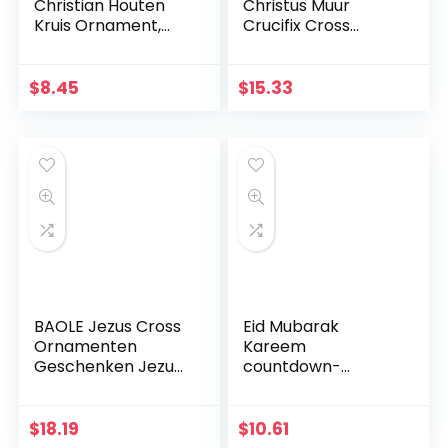
Christian Houten
Christus Muur
Kruis Ornament,
Crucifix Cross
Heilig Kruis voor
Religieuze Heilige
Desktop
3D Craft Decor
Wanddecoratie
Jezus Christus Op
$
8.45
$
15.33
de standaard 19,5 x
9,5 cm Antieke
Decoratie
BAOLE Jezus Cross
Eid Mubarak
Ornamenten
Kareem
Geschenken Jezus
countdown-
Decor Figuur Hars
kalender
Kerst Kruis Huis
wandbehang vilten
Church Decoraties,
kalender met 30
$
18.19
$
10.61
Duurzaam
stuks gouden