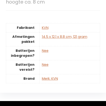
hoogte ca. 8 cm
Fabrikant
‎KVN
Afmetingen
‎14.5 x 12.1 x 8.8 cm; 121 gram
pakket
Batterijen
‎Nee
inbegrepen?
Batterijen
‎Nee
vereist?
Brand
Merk: KVN