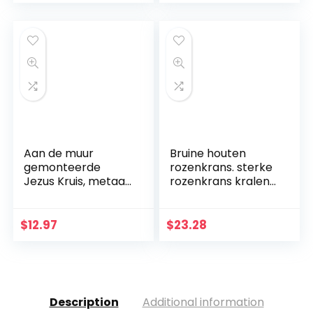
Handgeschilderd
sterstickers DIY
Ornament Way
Ramadan party
decoratie
Aan de muur
Bruine houten
gemonteerde
rozenkrans. sterke
Jezus Kruis, metaal
rozenkrans kralen
Faith geloofkruis
met houten
decoratie
kruisbeeld
muurhanger,
$
12.97
$
23.28
beschermd door
God hart, thuis,
bruiloft, party,
meditatie
geschenk
Description
Additional information
decoratie