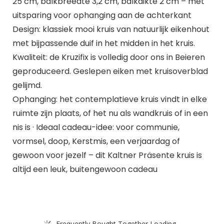
25 cm, balkbreedte 3,2 cm, balkdikte 2 cm – met
uitsparing voor ophanging aan de achterkant
Design: klassiek mooi kruis van natuurlijk eikenhout
met bijpassende duif in het midden in het kruis.
Kwaliteit: de Kruzifix is volledig door ons in Beieren
geproduceerd. Geslepen eiken met kruisoverblad
gelijmd.
Ophanging: het contemplatieve kruis vindt in elke
ruimte zijn plaats, of het nu als wandkruis of in een
nis is · Ideaal cadeau-idee: voor communie,
vormsel, doop, Kerstmis, een verjaardag of
gewoon voor jezelf – dit Kaltner Präsente kruis is
altijd een leuk, buitengewoon cadeau
Frequently Bought Together Loading...