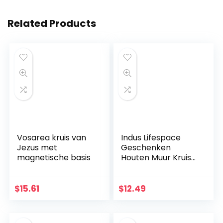
Related Products
Vosarea kruis van
Indus Lifespace
Jezus met
Geschenken
magnetische basis
Houten Muur Kruis
Plaque 29 cm
Lange Opknoping
met Hand
$
15.61
$
12.49
Gesneden Bloemen
Ontwerp Religieus
Altaar Thuis