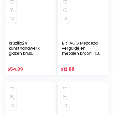
Woonkamer Decor
Lichtgewicht
kruzifix24
BRTAGG Mezoeza,
kunsthandwerk
vergulde en
glazen kruis
metalen kroon, 11,3
moderne
cm
levensspiraal blauw
aquamarijn goud
$
54.99
$
12.88
Fusingglas 23 x 19
cm uniek handwerk