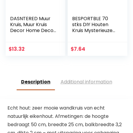
DASNTERED Muur
BESPORTBLE 70
Kruis, Muur Kruis
stks DIY Houten
Decor Home Decor
Kruis Mysterieuze
Kerk Opknoping
Christelijke Kruis
Ornament Muur
Sieraden Ketting
Kruis Eenvoudige
Ornamenten Jezus
$
13.32
$
7.64
Christelijke Gift
Kruis voor Mannen
Massief Hout
Vrouwen
Description
Additional information
Echt hout: zeer mooie wandkruis van echt
natuurlijk eikenhout. Afmetingen: de hoogte
bedraagt 50 cm, breedte 25 cm, balkbreedte 3,2
cm, dikte 2 cm – met uitsparing voor ophanging