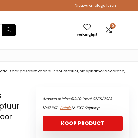
Nieuws en blogs lezen
0
verlanglijst
, zeer geschikt voor huishoudtextiel, slaapkamerdecoratie,
s
Amazon.nl Price:
$
19.29
(as of 02/01/2023
ptuur
12:47 PST-
Details
)
&
FREE Shipping
.
voor
KOOP PRODUCT