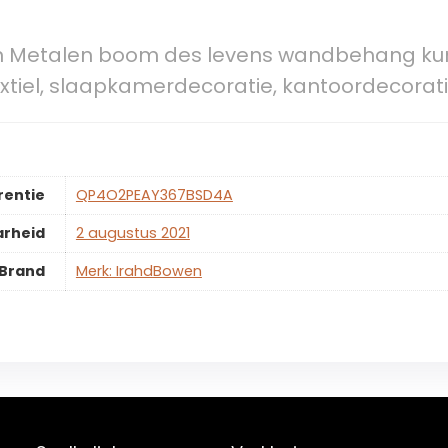
 Metalen boom des levens wandbehang kun
xtiel, slaapkamerdecoratie, kantoordecorati
rentie
QP4O2PEAY367BSD4A
arheid
2 augustus 2021
Brand
Merk: IrahdBowen