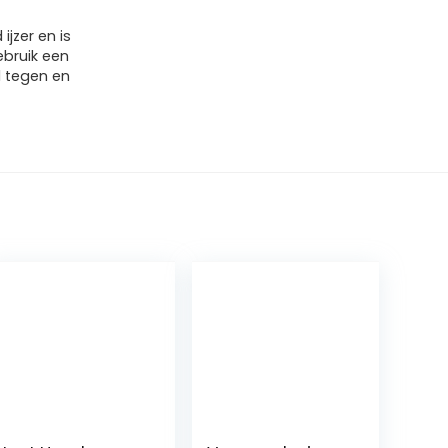
jzer en is
ebruik een
jd tegen en