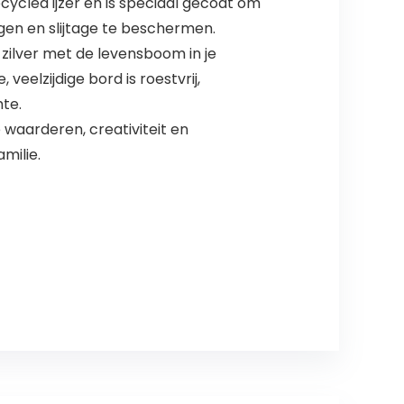
ycled ijzer en is speciaal gecoat om
tegen en slijtage te beschermen.
 zilver met de levensboom in je
eelzijdige bord is roestvrij,
mte.
waarderen, creativiteit en
milie.