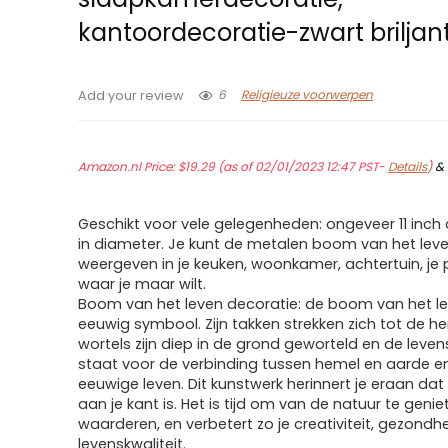
kantoordecoratie-zwart briljan
6
Religieuze voorwerpen
Add your review
Amazon.nl Price:
$
19.29
(as of 02/01/2023 12:47 PST-
Details
)
&
Geschikt voor vele gelegenheden: ongeveer 11 inch o
in diameter. Je kunt de metalen boom van het lev
weergeven in je keuken, woonkamer, achtertuin, je 
waar je maar wilt.
Boom van het leven decoratie: de boom van het le
eeuwig symbool. Zijn takken strekken zich tot de hem
wortels zijn diep in de grond geworteld en de lev
staat voor de verbinding tussen hemel en aarde e
eeuwige leven. Dit kunstwerk herinnert je eraan dat
aan je kant is. Het is tijd om van de natuur te genie
waarderen, en verbetert zo je creativiteit, gezondh
levenskwaliteit.