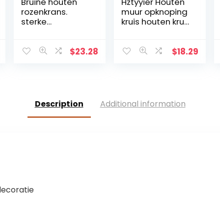
Bruine houten
Hztyyier Houten
rozenkrans.
muur opknoping
sterke
kruis houten kruis
rozenkrans
muur decoratie,
kralen met
opknoping muur
houten
kruis, Jezus
$
23.28
$
18.29
kruisbeeld
Christus muur
kruis voor thuis
woonkamer
decor
accessoire
Description
Additional information
decoratie