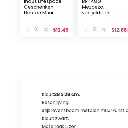
Indus Lifespace
BRTAGG
Geschenken
Mezoeza,
Houten Muur
vergulde en
Kruis Plaque 29
metalen kroon,
cm Lange
11,3 cm
Opknoping met
$
12.49
$
12.88
Hand Gesneden
Bloemen
Ontwerp
Religieus Altaar
Thuis
Woonkamer
Decor
Lichtgewicht
Kleur:
28 x 28 cm.
Beschrijving:
Stijl: levensboom metalen muurkunst 
Kleur: zwart.
Materiaal: IJzer