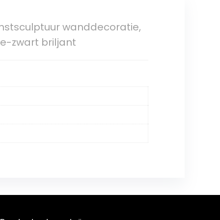
stsculptuur wanddecoratie,
e-zwart briljant