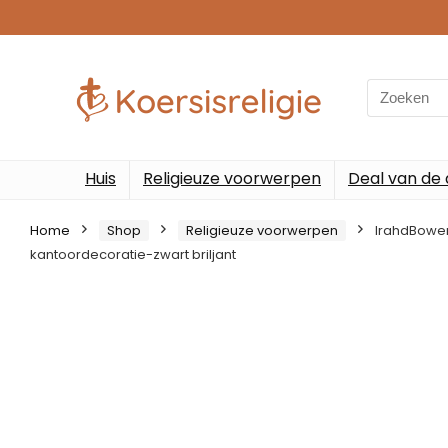
Search
for:
Huis
Religieuze voorwerpen
Deal van de
Home
Shop
Religieuze voorwerpen
IrahdBowen
kantoordecoratie-zwart briljant