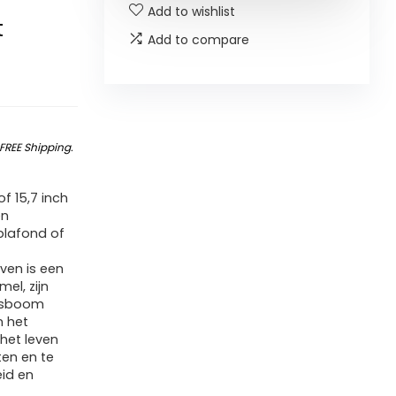
Add to wishlist
t
Add to compare
FREE Shipping
.
f 15,7 inch
en
plafond of
ven is een
el, zijn
ensboom
n het
 het leven
ten en te
eid en