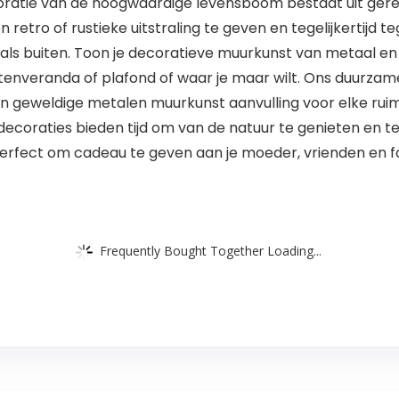
oratie van de hoogwaardige levensboom bestaat uit gerec
 retro of rustieke uitstraling te geven en tegelijkertijd 
 als buiten. Toon je decoratieve muurkunst van metaal en
nveranda of plafond of waar je maar wilt. Ons duurzame, v
een geweldige metalen muurkunst aanvulling voor elke rui
coraties bieden tijd om van de natuur te genieten en te 
 perfect om cadeau te geven aan je moeder, vrienden en fa
Frequently Bought Together Loading...