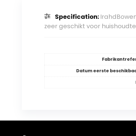
Specification:
IrahdBowen
zeer geschikt voor huishoudte
Fabrikantrefe
Datum eerste beschikba