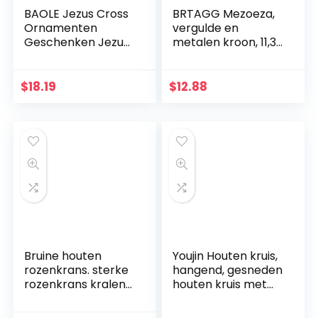
BAOLE Jezus Cross
BRTAGG Mezoeza,
Ornamenten
vergulde en
Geschenken Jezus
metalen kroon, 11,3
Decor Figuur Hars
cm
Kerst Kruis Huis
Church Decoraties,
$
18.19
$
12.88
Duurzaam
Handgeschilderd
Ornament Way
Bruine houten
Youjin Houten kruis,
rozenkrans. sterke
hangend, gesneden
rozenkrans kralen
houten kruis met
met houten
holle verstrengelde
kruisbeeld
harten hangend,