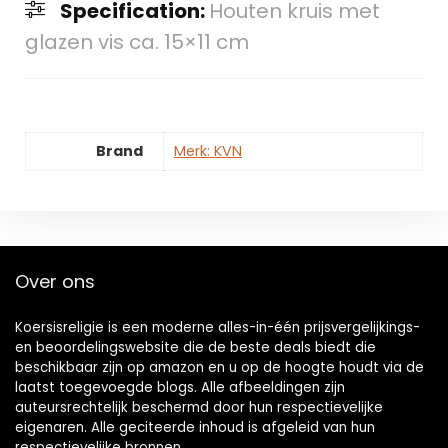
Specification:
Houten kruis met
glazen vis ca. 15×11 cm
Brand
Merk: KVN
Over ons
Koersisreligie is een moderne alles-in-één prijsvergelijkings-
en beoordelingswebsite die de beste deals biedt die
beschikbaar zijn op amazon en u op de hoogte houdt via de
laatst toegevoegde blogs. Alle afbeeldingen zijn
auteursrechtelijk beschermd door hun respectievelijke
eigenaren. Alle geciteerde inhoud is afgeleid van hun
respectievelijke bronnen.