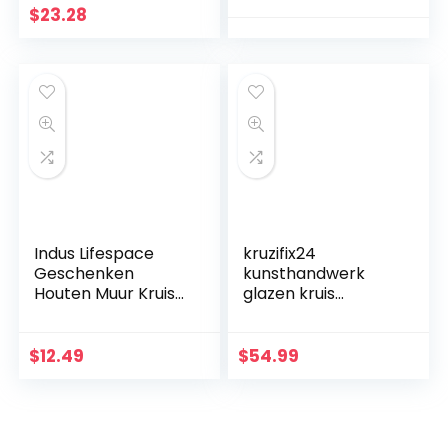
liefdespaar, familie
$
23.28
muurdecoratie
Indus Lifespace
kruzifix24
Geschenken
kunsthandwerk
Houten Muur Kruis
glazen kruis
Plaque 29 cm
moderne
Lange Opknoping
levensspiraal blauw
met Hand
aquamarijn goud
$
12.49
$
54.99
Gesneden Bloemen
Fusingglas 23 x 19
Ontwerp Religieus
cm uniek handwerk
Altaar Thuis
Woonkamer Decor