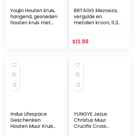
Youjin Houten kruis,
BRTAGG Mezoeza,
hangend, gesneden
vergulde en
houten kruis met
metalen kroon, 11,3
holle verstrengelde
cm
harten hangend,
liefdespaar, familie
$
12.88
muurdecoratie
Indus Lifespace
YUNGYE Jezus
Geschenken
Christus Muur
Houten Muur Kruis
Crucifix Cross
Plaque 29 cm
Religieuze Heilige