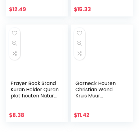
Lange Opknoping
3D Craft Decor
met Hand
Jezus Christus Op
$
12.49
$
15.33
Gesneden Bloemen
de standaard 19,5 x
Ontwerp Religieus
9,5 cm Antieke
Altaar Thuis
Decoratie
Woonkamer Decor
Lichtgewicht
Prayer Book Stand
Garneck Houten
Kuran Holder Quran
Christian Wand
plat houten Natural
Kruis Muur
voor Eid Mubarak
Kunsthandwerk
Decoratie Partij
Hang Zinklegering
Supplies
Jezus Kruis
$
8.38
$
11.42
Islamitische
Christian Gift Home
Wanddecoratie
(zwart)