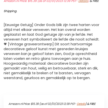
Amazon.nl Price:
$
15.39
(as of 02/01/2023 12:39 PST-
Details
)
&
FREE
Shipping
.
[Eeuwige Getuig] Onder Gods blik zijn twee harten voor
altijd met elkaar verweven. Het kan overal worden
geplaatst en laat God getuige zijn van je liefde. Het
verweven hart symboliseert de liefde die nooit scheidt.
💗 [Vintage graveerontwerp] Dit soort hartvormige
decoratieve geloof kunst met gesneden kruisjes
verweven kan je geloof laten zien, God je oprechtheid
laten voelen en retro glans toevoegen aan je huis.
Hoogwaardig materiaal: decoratieve borden zijn
gemaakt van hout, veilig en betrouwbaar, sterk en dik,
niet gemakkelijk te breken of te barsten, vervagen
weerstand, geurloos en gemakkelijk op te bergen.
Amazon.nl Price:
$
15.39
(as of 02/01/2023 12:39 PST-
Details
)
&
FREE