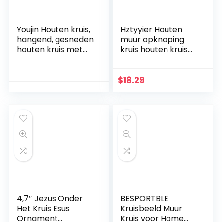
Youjin Houten kruis,
Hztyyier Houten
hangend, gesneden
muur opknoping
houten kruis met
kruis houten kruis
holle verstrengelde
muur decoratie,
harten hangend,
opknoping muur
liefdespaar, familie
kruis, Jezus Christus
$
18.29
muurdecoratie
muur kruis voor
thuis woonkamer
decor accessoire
4,7″ Jezus Onder
BESPORTBLE
Het Kruis Esus
Kruisbeeld Muur
Ornament
Kruis voor Home