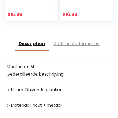
Geschenken Jezus
Decor Houten
Decor Figuur
Katholieke
Kerstmis
Kruisbeeld
$
15.99
$
16.99
Katholieke
Ornament Zwart
Miniaturen Figuren
Description
Additional information
Maatnaam:
M
Gedetailleerde beschrijving:
▷ Naam: Drijvende planken
▷ Materiaal: hout + metaal.