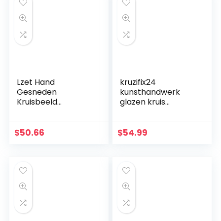
Lzet Hand
kruzifix24
Gesneden
kunsthandwerk
Kruisbeeld
glazen kruis
Muurkruis voor
moderne
Huisdecoratie –
levensspiraal blauw
Hars Materiaal
aquamarijn goud
$
50.66
$
54.99
Katholieke
Fusingglas 23 x 19
Muurkruisbeeld –
cm uniek handwerk
34cm