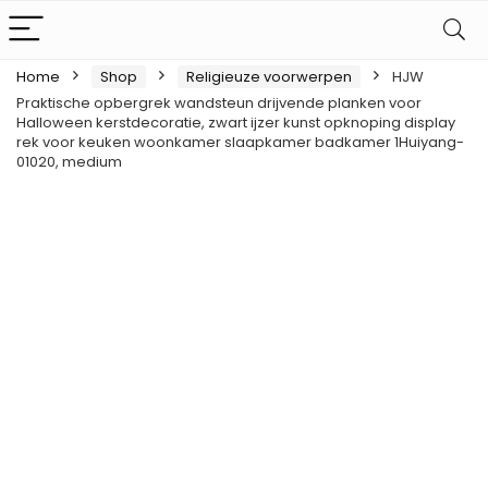
Home
Shop
Religieuze voorwerpen
HJW
Praktische opbergrek wandsteun drijvende planken voor
Halloween kerstdecoratie, zwart ijzer kunst opknoping display
rek voor keuken woonkamer slaapkamer badkamer 1Huiyang-
01020, medium