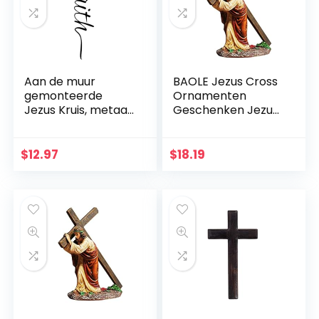
Aan de muur
BAOLE Jezus Cross
gemonteerde
Ornamenten
Jezus Kruis, metaal
Geschenken Jezus
Faith geloofkruis
Decor Figuur Hars
decoratie
Kerst Kruis Huis
muurhanger,
Church Decoraties,
$
12.97
$
18.19
beschermd door
Duurzaam
God hart, thuis,
Handgeschilderd
bruiloft, party,
Ornament Way
meditatie
geschenk
decoratie