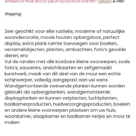
Amazon.nl Price:
$
52.22
(as of 02/01/2023 13:18 PST-
Details
)
&
FREE
Shipping
.
Zeer geschikt voor elke rustieke, moderne of natuurlijke
woondecoratie, mooie houten opbergdoos, perfect
display, extra plank ruimte toevoegen voor boeken,
verzamelobjecten, planten, ambachten, foto’s gevulde
dieren, enz
Vul de randen met alle kostbare kleine voorwerpen, zoals
foto’s, souvenirs, ansichtkaarten en zelfgemaakt
kunstwerk, maak van dit deel van de muur een echte
schijnwerper, volledig aangepast aan uw wens
Wandgemonteerde zwevende planken kunnen worden
gebruikt als opbergplanken, wandgemonteerde
displayplanken en kunnen vetplanten, luchtplanten,
badkamerproducten, huidverzorgingsproducten, boeken
en andere kleine voorwerpen plaatsen om uw huis,
woonkamer, slaapkamer en badkamer netjes en mooi te
maken