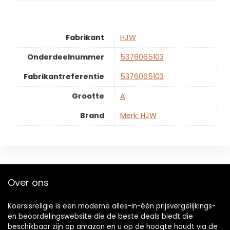
Fabrikant
‎HJW
Onderdeelnummer
‎5376065103
Fabrikantreferentie
‎5376065103
Grootte
‎A
Brand
Merk: HJW
Over ons
Koersisreligie is een moderne alles-in-één prijsvergelijkings-
en beoordelingswebsite die de beste deals biedt die
beschikbaar zijn op amazon en u op de hoogte houdt via de