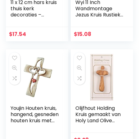
11 x 12 cm hars kruis
Wyi 11 Inch
thuis kerk
Wandmontage
decoraties –
Jezus Kruis Rustieke
handbeschilderde
Houten Kruis Muur
kerststal kruis
Decor Massief Hout
decoratie – plank
Zwart Heilige Jezus
$
17.54
$
15.08
tafeldecoratie –
Kruis Thuis
religieuze
Bruiloften Party
aanbidding en
Meditatie Gift
vieringen
Decoratie
Youjin Houten kruis,
Olijfhout Holding
hangend, gesneden
Kruis gemaakt van
houten kruis met
Holy Land Olive
holle verstrengelde
Wood.
harten hangend,