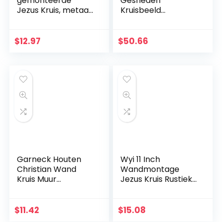
gemonteerde
Gesneden
Jezus Kruis, metaal
Kruisbeeld
Faith geloofkruis
Muurkruis voor
decoratie
Huisdecoratie –
muurhanger,
Hars Materiaal
$
12.97
$
50.66
beschermd door
Katholieke
God hart, thuis,
Muurkruisbeeld –
bruiloft, party,
34cm
meditatie
geschenk
decoratie
Garneck Houten
Wyi 11 Inch
Christian Wand
Wandmontage
Kruis Muur
Jezus Kruis Rustieke
Kunsthandwerk
Houten Kruis Muur
Hang Zinklegering
Decor Massief Hout
Jezus Kruis
Zwart Heilige Jezus
$
11.42
$
15.08
Christian Gift Home
Kruis Thuis