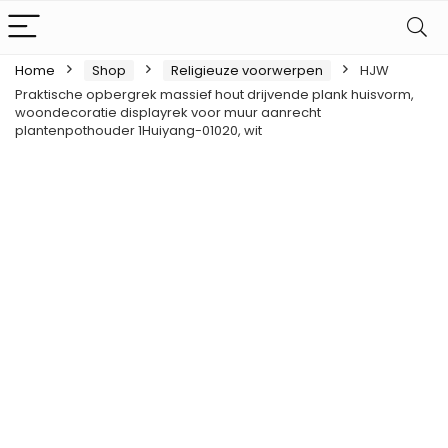
Home
Shop
Religieuze voorwerpen
HJW
Praktische opbergrek massief hout drijvende plank huisvorm,
woondecoratie displayrek voor muur aanrecht
plantenpothouder 1Huiyang-01020, wit