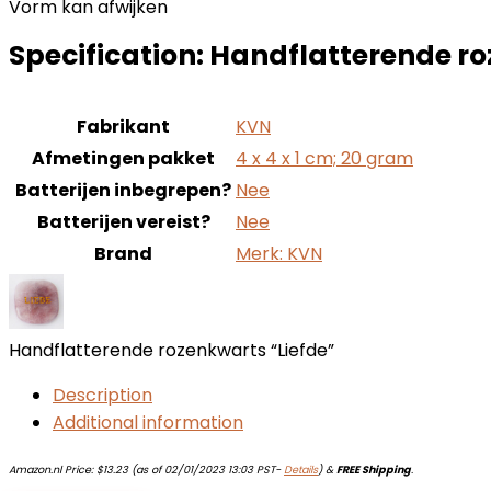
Vorm kan afwijken
Specification:
Handflatterende ro
Fabrikant
‎KVN
Afmetingen pakket
‎4 x 4 x 1 cm; 20 gram
Batterijen inbegrepen?
‎Nee
Batterijen vereist?
‎Nee
Brand
Merk: KVN
Handflatterende rozenkwarts “Liefde”
Description
Additional information
Amazon.nl Price:
$
13.23
(as of 02/01/2023 13:03 PST-
Details
)
&
FREE Shipping
.