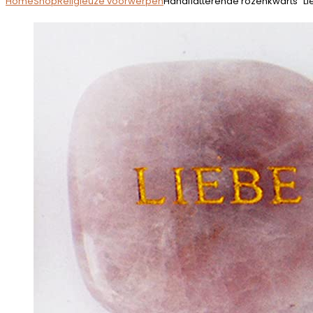
Home
Shop
Religieuze voorwerpen
Handflatterende rozenkwarts “Li