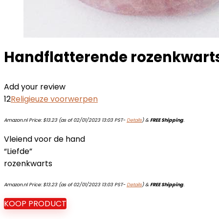
Handflatterende rozenkwarts
Add your review
12
Religieuze voorwerpen
Amazon.nl Price:
$
13.23
(as of 02/01/2023 13:03 PST-
Details
)
&
FREE Shipping
.
Vleiend voor de hand
“Liefde”
rozenkwarts
Amazon.nl Price:
$
13.23
(as of 02/01/2023 13:03 PST-
Details
)
&
FREE Shipping
.
KOOP PRODUCT