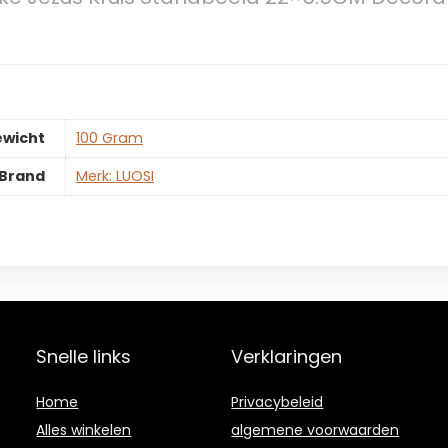
ewicht
‎100 Gram
Brand
Merk: LUOSI
Snelle links
Verklaringen
Home
Privacybeleid
Alles winkelen
algemene voorwaarden