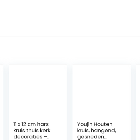
11 x 12 cm hars
Youjin Houten
kruis thuis kerk
kruis, hangend,
decoraties –
gesneden