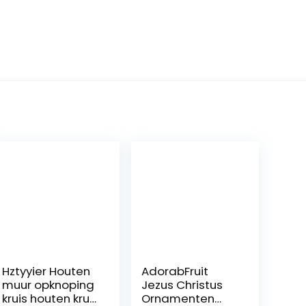
Hztyyier Houten
AdorabFruit
muur opknoping
Jezus Christus
kruis houten kruis
Ornamenten