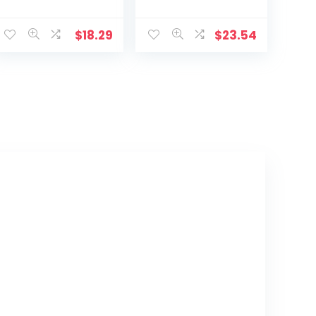
muur decoratie,
Christus Krucifix
opknoping muur
Jezus Decoratie
kruis, Jezus
Huis
$
18.29
$
23.54
Christus muur
Wanddecoratie
kruis voor thuis
Kruis (Kleur:
woonkamer
Chocoladebruin,
decor
Grootte: 17,6 cm)
accessoire