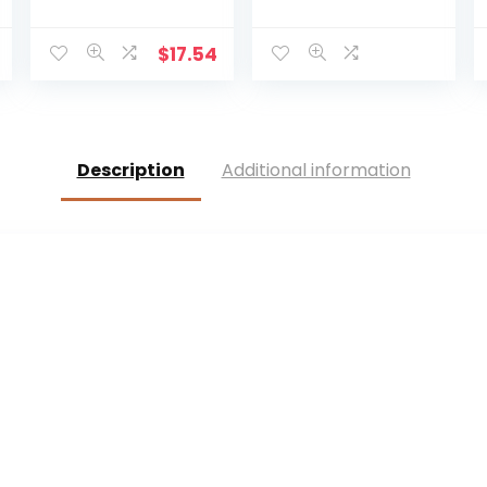
handbeschilder
houten kruis met
de kerststal kruis
holle
decoratie –
verstrengelde
$
17.54
plank
harten hangend,
tafeldecoratie –
liefdespaar,
religieuze
familie
aanbidding en
muurdecoratie
vieringen
Description
Additional information