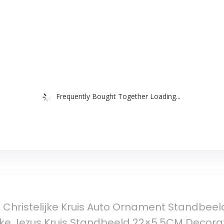
Frequently Bought Together Loading...
 Christelijke Kruis Auto Ornament Standbeel
ke Jezus Kruis Standbeeld 22×5.5CM Decora