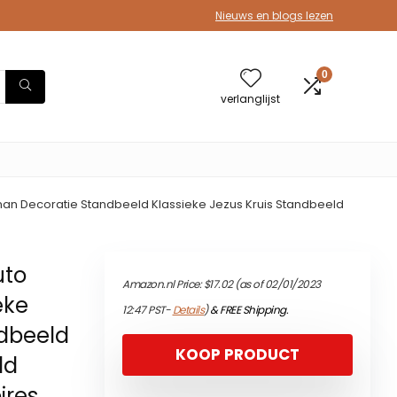
Nieuws en blogs lezen
0
verlanglijst
tman Decoratie Standbeeld Klassieke Jezus Kruis Standbeeld
uto
Amazon.nl Price:
$
17.02
(as of 02/01/2023
eke
12:47 PST-
Details
)
&
FREE Shipping
.
ndbeeld
KOOP PRODUCT
ld
ires