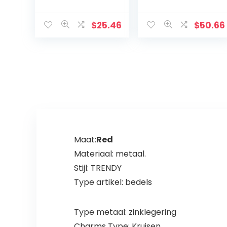
kruis INRI Crucifix
Muurkruis voor
Jezus Christus
Huisdecoratie –
Religieuze Home
Hars Materiaal
$
25.46
$
50.66
Decoratie
Katholieke
christelijke gift
Muurkruisbeeld –
kerstversieringe
34cm
n
Maat:
Red
Materiaal: metaal.
Stijl: TRENDY
Type artikel: bedels
Type metaal: zinklegering
Charms Type: Kruisen