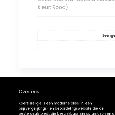
kleur: Rood)
Itemg
Over ons
Koersisreligie is een moderne alles-in-één
prijsvergelijkings- en beoordelingswebsite die de
beste deals biedt die beschikbaar zijn op amazon en u