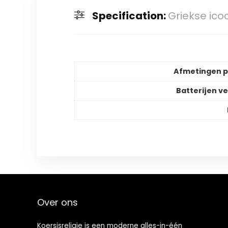
Specification:
Griekse ico
Afmetingen 
Batterijen ve
Over ons
Koersisreligie is een moderne alles-in-één