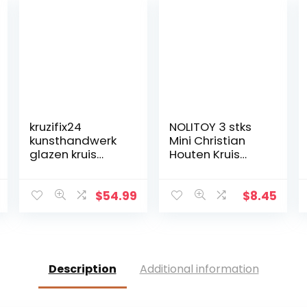
kruzifix24
NOLITOY 3 stks
kunsthandwerk
Mini Christian
glazen kruis
Houten Kruis
moderne
Ornament, Heilig
levensspiraal
Kruis voor
blauw
Desktop
$
54.99
$
8.45
aquamarijn
Wanddecoratie
goud Fusingglas
23 x 19 cm uniek
handwerk
Description
Additional information