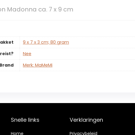
on Madonna ca. 7 x 9 cm
pakket
‎9 x 7 x 3 cm; 80 gram
reist?
‎Nee
Brand
Merk: MaMeMi
Snelle links
Verklaringen
Home
Privacybeleid