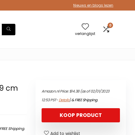
Nieuws en blogs lezen
0
verlanglijst
 9 cm
Amazon.nl Price:
$
14.38
(as of 02/01/2023
12:53 PST-
Details
)
&
FREE Shipping
.
KOOP PRODUCT
FREE Shipping
.
Add to wishlist