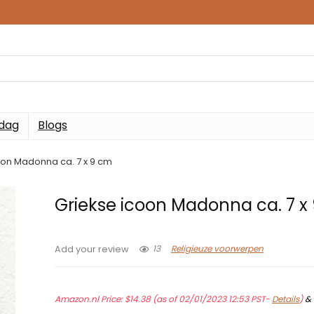
 dag
Blogs
oon Madonna ca. 7 x 9 cm
Griekse icoon Madonna ca. 7 x
13
Religieuze voorwerpen
Add your review
Amazon.nl Price:
$
14.38
(as of 02/01/2023 12:53 PST-
Details
)
&