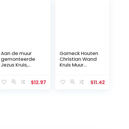
Aan de muur
Garneck Houten
gemonteerde
Christian Wand
Jezus Kruis,
Kruis Muur
metaal Faith
Kunsthandwerk
geloofkruis
Hang
decoratie
Zinklegering
$
12.97
$
11.42
muurhanger,
Jezus Kruis
beschermd door
Christian Gift
God hart, thuis,
Home
bruiloft, party,
Wanddecoratie
meditatie
(zwart)
geschenk
decoratie