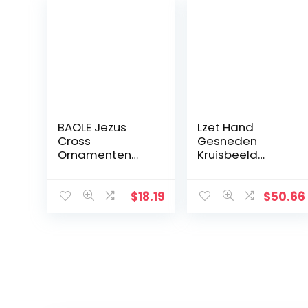
BAOLE Jezus
Lzet Hand
Cross
Gesneden
Ornamenten
Kruisbeeld
Geschenken
Muurkruis voor
Jezus Decor
Huisdecoratie –
Figuur Hars Kerst
Hars Materiaal
$
18.19
$
50.66
Kruis Huis Church
Katholieke
Decoraties,
Muurkruisbeeld –
Duurzaam
34cm
Handgeschilder
d Ornament
Way