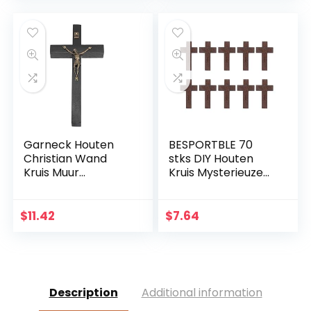
God hart, thuis,
bruiloft, party,
meditatie
geschenk
decoratie
Garneck Houten
BESPORTBLE 70
Christian Wand
stks DIY Houten
Kruis Muur
Kruis Mysterieuze
Kunsthandwerk
Christelijke Kruis
Hang Zinklegering
Sieraden Ketting
Jezus Kruis
Ornamenten Jezus
$
11.42
$
7.64
Christian Gift Home
Kruis voor Mannen
Wanddecoratie
Vrouwen
(zwart)
Description
Additional information