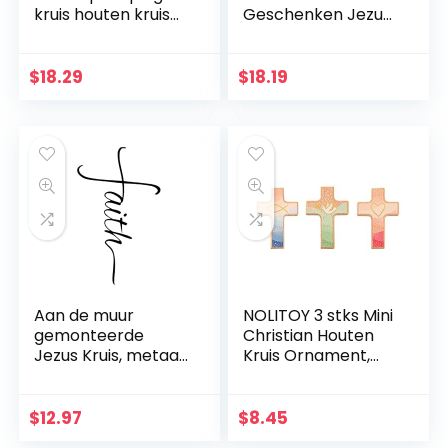
kruis houten kruis
Geschenken Jezus
muur decoratie,
Decor Figuur Hars
opknoping muur
Kerst Kruis Huis
kruis, Jezus Christus
Church Decoraties,
$
18.29
$
18.19
muur kruis voor
Duurzaam
thuis woonkamer
Handgeschilderd
decor accessoire
Ornament Way
Aan de muur
NOLITOY 3 stks Mini
gemonteerde
Christian Houten
Jezus Kruis, metaal
Kruis Ornament,
Faith geloofkruis
Heilig Kruis voor
decoratie
Desktop
muurhanger,
Wanddecoratie
$
12.97
$
8.45
beschermd door