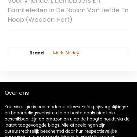
Voor Vrienden, Liefhebbers En
Familieleden In De Naam Van Liefde En
Hoop (Wooden Hart)
Brand
Merk: Shirley
Over ons
Koersisreligie is een moderne alles-in-één prijsvergelijkings-
en beoordelingswebsite die de beste deals biedt die
beschikbaar zijn op amazon en u op de hoogte houdt via de
laatst toegevoegde blogs. Alle afbeeldingen zijn
auteursrechtelijk beschermd door hun respectievelijke