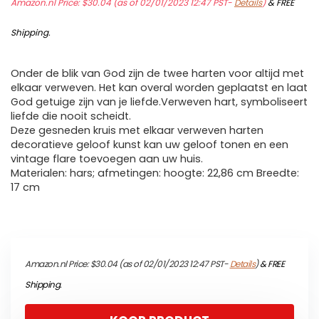
Amazon.nl Price:
$
30.04
(as of 02/01/2023 12:47 PST-
Details
)
&
FREE
Shipping
.
Onder de blik van God zijn de twee harten voor altijd met
elkaar verweven. Het kan overal worden geplaatst en laat
God getuige zijn van je liefde.Verweven hart, symboliseert
liefde die nooit scheidt.
Deze gesneden kruis met elkaar verweven harten
decoratieve geloof kunst kan uw geloof tonen en een
vintage flare toevoegen aan uw huis.
Materialen: hars; afmetingen: hoogte: 22,86 cm Breedte:
17 cm
Amazon.nl Price:
$
30.04
(as of 02/01/2023 12:47 PST-
Details
)
&
FREE
Shipping
.