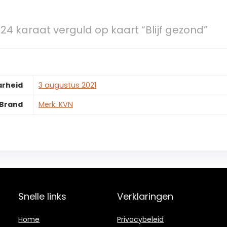
24 karaat verguld op kaart “Blijf gezond”
arheid
3 augustus 2021
Brand
Merk: KVN
Snelle links
Verklaringen
Home
Privacybeleid