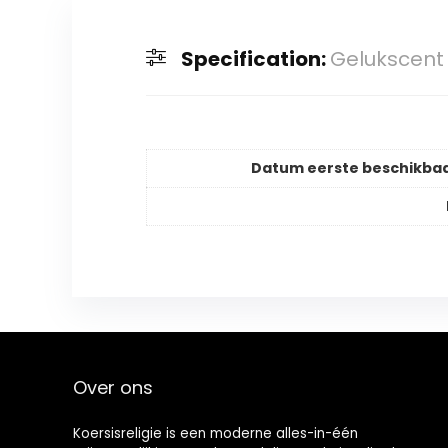
Specification:
Gelukscent 
Datum eerste beschikba
Over ons
Koersisreligie is een moderne alles-in-één