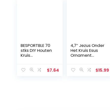
BESPORTBLE 70
4,7″ Jezus Onder
stks DIY Houten
Het Kruis Esus
Kruis
Ornament
Mysterieuze
Geschenken
Christelijke Kruis
Jezus Decor
Sieraden Ketting
Figuur Kerstmis
$
7.64
$
15.99
Ornamenten
Katholieke
Jezus Kruis voor
Miniaturen
Mannen
Figuren
Vrouwen