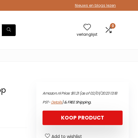
Nieuws en blogs lezen
0
verlanglijst
op
Amazon.nl Price:
$
11.21
(as of 02/01/2023 13:18
PST-
Details
)
&
FREE Shipping
.
KOOP PRODUCT
Add to wishlist