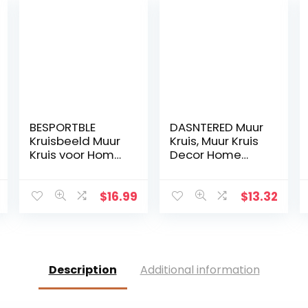
BESPORTBLE
DASNTERED Muur
Kruisbeeld Muur
Kruis, Muur Kruis
Kruis voor Home
Decor Home
Decor Houten
Decor Kerk
Katholieke
Opknoping
Kruisbeeld
Ornament Muur
$
16.99
$
13.32
Ornament Zwart
Kruis Eenvoudige
Christelijke Gift
Massief Hout
Description
Additional information