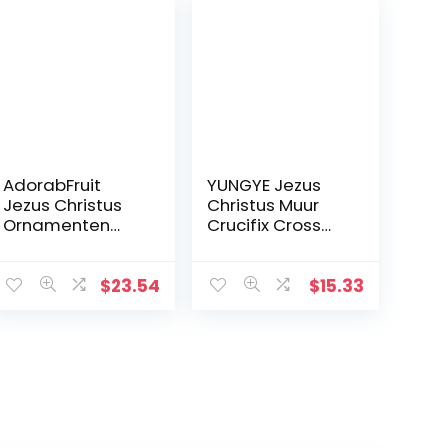
AdorabFruit
YUNGYE Jezus
Jezus Christus
Christus Muur
Ornamenten
Crucifix Cross
Christus Krucifix
Religieuze
Jezus Decoratie
Heilige 3D Craft
Huis
Decor Jezus
$
23.54
$
15.33
Wanddecoratie
Christus Op de
Kruis (Kleur:
standaard 19,5 x
Chocoladebruin,
9,5 cm Antieke
Grootte: 17,6 cm)
Decoratie