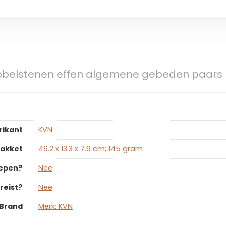
belstenen effen algemene gebeden paars
rikant
‎KVN
pakket
‎46.2 x 13.3 x 7.9 cm; 145 gram
repen?
‎Nee
reist?
‎Nee
Brand
Merk: KVN