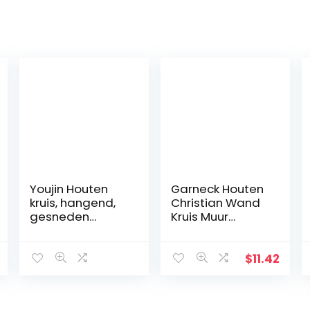
Youjin Houten
Garneck Houten
kruis, hangend,
Christian Wand
gesneden
Kruis Muur
houten kruis met
Kunsthandwerk
holle
Hang
verstrengelde
Zinklegering
$
11.42
harten hangend,
Jezus Kruis
liefdespaar,
Christian Gift
familie
Home