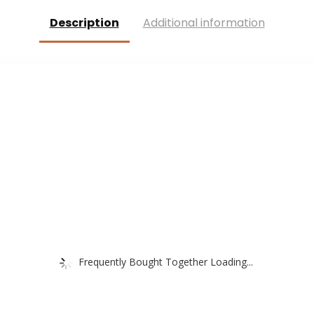
muurdecoratie
Wanddecoratie
(zwart)
Description
Additional information
Frequently Bought Together Loading...