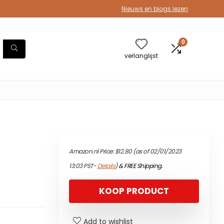
Nieuws en blogs lezen
0
verlanglijst
Amazon.nl Price:
$
12.80
(as of 02/01/2023
13:03 PST-
Details
)
&
FREE Shipping
.
KOOP PRODUCT
Add to wishlist