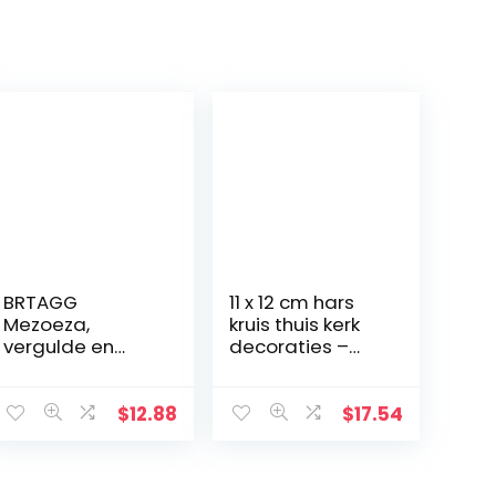
BRTAGG
11 x 12 cm hars
Mezoeza,
kruis thuis kerk
vergulde en
decoraties –
metalen kroon,
handbeschilder
11,3 cm
de kerststal kruis
decoratie –
$
12.88
$
17.54
plank
tafeldecoratie –
religieuze