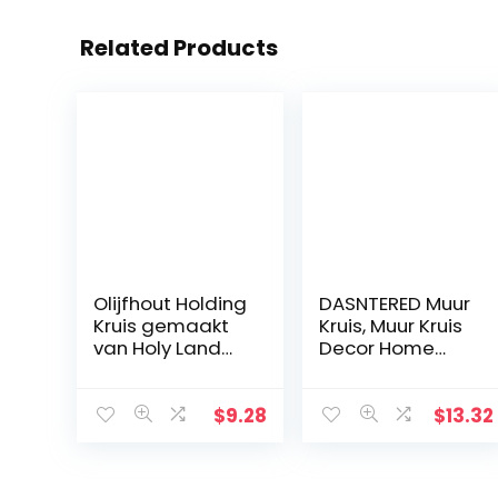
Related Products
Olijfhout Holding
DASNTERED Muur
Kruis gemaakt
Kruis, Muur Kruis
van Holy Land
Decor Home
Olive Wood.
Decor Kerk
Opknoping
Ornament Muur
$
9.28
$
13.32
Kruis Eenvoudige
Christelijke Gift
Massief Hout