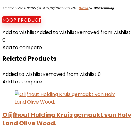
Amazon.nl Price:
$
18.85
(as of 02/01/2023 12:39 PST-
Details
)
&
FREE Shipping
.
KOOP PRODUCT
Add to wishlist
Added to wishlist
Removed from wishlist
0
Add to compare
Related Products
Added to wishlist
Removed from wishlist
0
Add to compare
Olijfhout Holding Kruis gemaakt van Holy
Land Olive Wood.