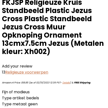
FKJSP Religieuze Kruis
Standbeeld Plastic Jezus
Cross Plastic Standbeeld
Jezus Cross Muur
Opknoping Ornament
13cmx7.5cm Jezus (Metalen
kleur: Xh002)
Add your review
13
Religieuze voorwerpen
Amazon.nl Price:
$
18.85
(as of 02/01/2023 12:39 PST-
Details
)
&
FREE Shipping
.
Fijn of modieus
Type artikel: bedels
Type metaal: geen