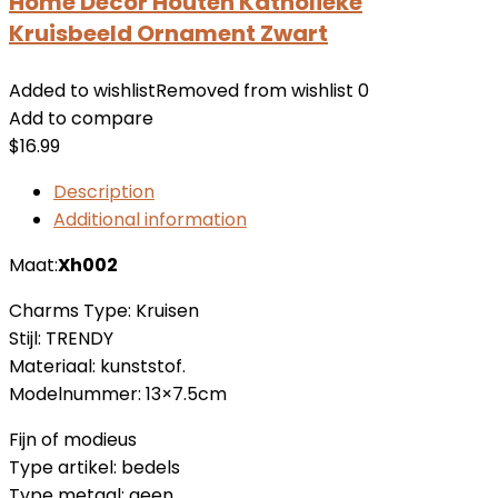
Home Decor Houten Katholieke
Kruisbeeld Ornament Zwart
Added to wishlist
Removed from wishlist
0
Add to compare
$
16.99
Description
Additional information
Maat:
Xh002
Charms Type: Kruisen
Stijl: TRENDY
Materiaal: kunststof.
Modelnummer: 13×7.5cm
Fijn of modieus
Type artikel: bedels
Type metaal: geen