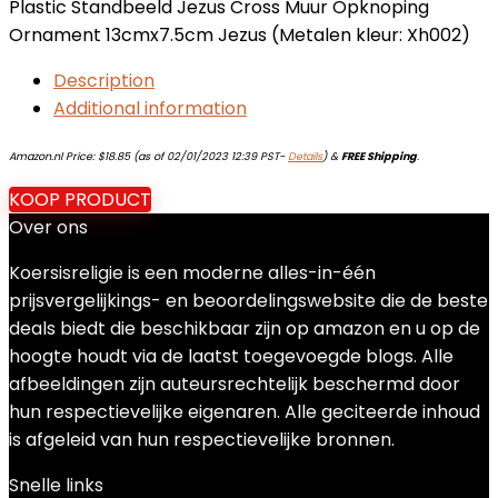
Plastic Standbeeld Jezus Cross Muur Opknoping
Ornament 13cmx7.5cm Jezus (Metalen kleur: Xh002)
Description
Additional information
Amazon.nl Price:
$
18.85
(as of 02/01/2023 12:39 PST-
Details
)
&
FREE Shipping
.
KOOP PRODUCT
Over ons
Koersisreligie is een moderne alles-in-één
prijsvergelijkings- en beoordelingswebsite die de beste
deals biedt die beschikbaar zijn op amazon en u op de
hoogte houdt via de laatst toegevoegde blogs. Alle
afbeeldingen zijn auteursrechtelijk beschermd door
hun respectievelijke eigenaren. Alle geciteerde inhoud
is afgeleid van hun respectievelijke bronnen.
Snelle links