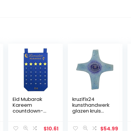
Eid Mubarak
kruzifix24
Kareem
kunsthandwerk
countdown-
glazen kruis
kalender
moderne
wandbehang
levensspiraal
vilten kalender
blauw
$
10.61
$
54.99