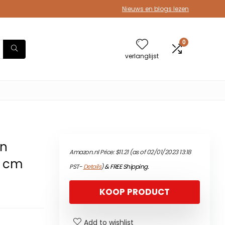
Nieuws en blogs lezen
0
verlanglijst
en
Amazon.nl Price:
$
11.21
(as of 02/01/2023 13:18
9 cm
PST-
Details
)
&
FREE Shipping
.
KOOP PRODUCT
Add to wishlist