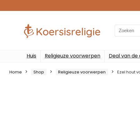
Search
for:
Huis
Religieuze voorwerpen
Deal van de
Home
Shop
Religieuze voorwerpen
Ezel hout 