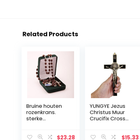
Related Products
Bruine houten
YUNGYE Jezus
rozenkrans.
Christus Muur
sterke
Crucifix Cross
rozenkrans
Religieuze
kralen met
Heilige 3D Craft
houten
Decor Jezus
$
23.28
$
15.33