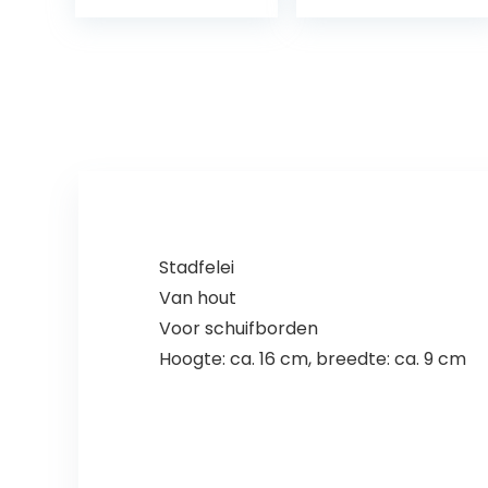
kruisbeeld
Christus Op de
standaard 19,5 x
9,5 cm Antieke
Decoratie
Stadfelei
Van hout
Voor schuifborden
Hoogte: ca. 16 cm, breedte: ca. 9 cm