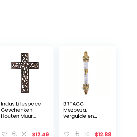
Indus Lifespace
BRTAGG
Geschenken
Mezoeza,
Houten Muur
vergulde en
Kruis Plaque 29
metalen kroon,
cm Lange
11,3 cm
Opknoping met
$
12.49
$
12.88