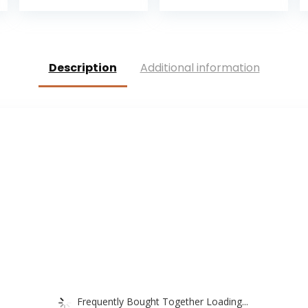
met 30 stuks
aquamarijn
gouden
goud Fusingglas
sterstickers DIY
23 x 19 cm uniek
Ramadan party
handwerk
decoratie
Description
Additional information
Frequently Bought Together Loading...