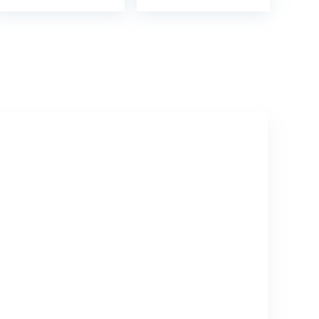
Hand Gesneden
Bloemen
Ontwerp
Religieus Altaar
Thuis
Woonkamer
Decor
Lichtgewicht