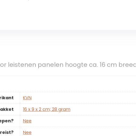
oor leistenen panelen hoogte ca. 16 cm bree
rikant
‎KVN
pakket
‎16 x 9 x 2 cm; 28 gram
repen?
‎Nee
reist?
‎Nee