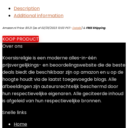
Description
Additional information
Amazon.nl Price:
$
11.21
(as of 02/01/2023 13:03 PST-
Details
)
&
FREE Shipping
.
KOOP PRODUCT
Over ons
Koersisreligie is een moderne alles-in-één
prijsvergelijkings- en beoordelingswebsite die de beste
deals biedt die beschikbaar zijn op amazon en u op de
hoogte houdt via de laatst toegevoegde blogs. Alle
afbeeldingen zijn auteursrechtelijk beschermd door
hun respectievelijke eigenaren. Alle geciteerde inhoud
is afgeleid van hun respectievelijke bronnen.
Snelle links
Home