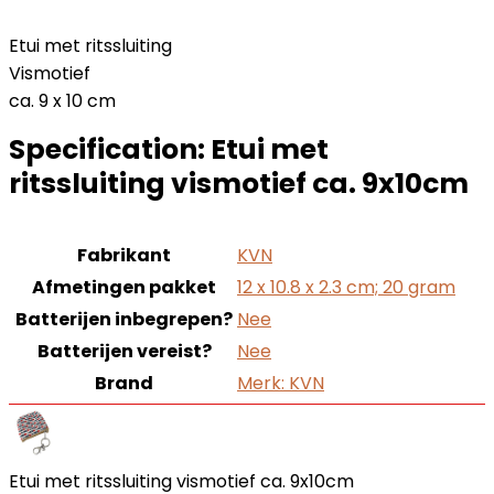
Etui met ritssluiting
Vismotief
ca. 9 x 10 cm
Specification:
Etui met
ritssluiting vismotief ca. 9x10cm
Fabrikant
‎KVN
Afmetingen pakket
‎12 x 10.8 x 2.3 cm; 20 gram
Batterijen inbegrepen?
‎Nee
Batterijen vereist?
‎Nee
Brand
Merk: KVN
Etui met ritssluiting vismotief ca. 9x10cm