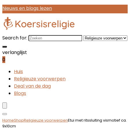
Nieuws en blogs lezen
Search for:
verlanglijst
0
Huis
Religieuze voorwerpen
Deal van de dag
Blogs
Home
Shop
Religieuze voorwerpen
Etui met ritssluiting vismotief ca.
9x10cm