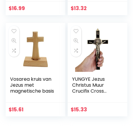
Katholieke
Ornament Muur
Kruisbeeld
Kruis Eenvoudige
$
16.99
$
13.32
Ornament Zwart
Christelijke Gift
Massief Hout
Vosarea kruis van
YUNGYE Jezus
Jezus met
Christus Muur
magnetische basis
Crucifix Cross
Religieuze Heilige
3D Craft Decor
Jezus Christus Op
$
15.61
$
15.33
de standaard 19,5 x
9,5 cm Antieke
Decoratie