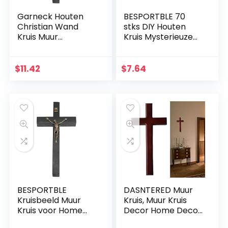
Garneck Houten
BESPORTBLE 70
Christian Wand
stks DIY Houten
Kruis Muur
Kruis Mysterieuze
Kunsthandwerk
Christelijke Kruis
Hang Zinklegering
Sieraden Ketting
Jezus Kruis
Ornamenten Jezus
$
11.42
$
7.64
Christian Gift Home
Kruis voor Mannen
Wanddecoratie
Vrouwen
(zwart)
BESPORTBLE
DASNTERED Muur
Kruisbeeld Muur
Kruis, Muur Kruis
Kruis voor Home
Decor Home Decor
Decor Houten
Kerk Opknoping