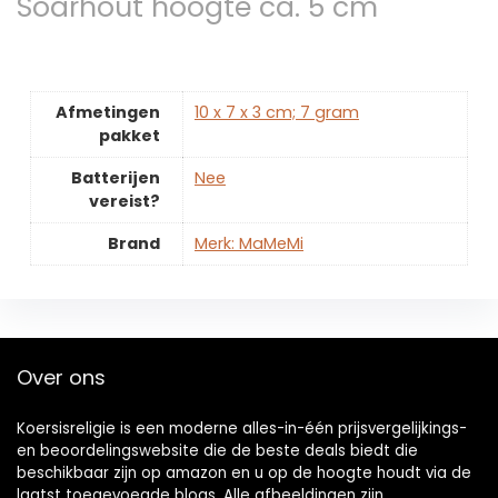
Soarhout hoogte ca. 5 cm
Afmetingen
‎10 x 7 x 3 cm; 7 gram
pakket
Batterijen
‎Nee
vereist?
Brand
Merk: MaMeMi
Over ons
Koersisreligie is een moderne alles-in-één prijsvergelijkings-
en beoordelingswebsite die de beste deals biedt die
beschikbaar zijn op amazon en u op de hoogte houdt via de
laatst toegevoegde blogs. Alle afbeeldingen zijn