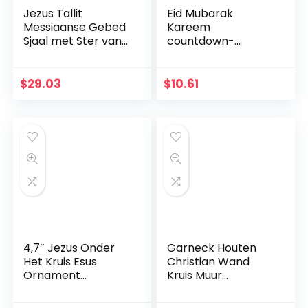
Jezus Tallit
Eid Mubarak
Messiaanse Gebed
Kareem
Sjaal met Ster van
countdown-
David Blauw En
kalender
Goud Met Tallit Tas
wandbehang vilten
kalender met 30
$
29.03
$
10.61
stuks gouden
sterstickers DIY
Ramadan party
decoratie
4,7″ Jezus Onder
Garneck Houten
Het Kruis Esus
Christian Wand
Ornament
Kruis Muur
Geschenken Jezus
Kunsthandwerk
Decor Figuur
Hang Zinklegering