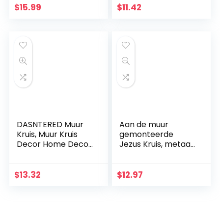
Kerstmis
Jezus Kruis
$
15.99
$
11.42
Katholieke
Christian Gift Home
Miniaturen Figuren
Wanddecoratie
(zwart)
DASNTERED Muur
Aan de muur
Kruis, Muur Kruis
gemonteerde
Decor Home Decor
Jezus Kruis, metaal
Kerk Opknoping
Faith geloofkruis
Ornament Muur
decoratie
Kruis Eenvoudige
muurhanger,
$
13.32
$
12.97
Christelijke Gift
beschermd door
Massief Hout
God hart, thuis,
bruiloft, party,
meditatie