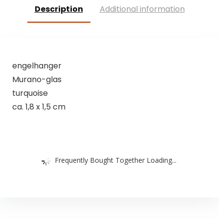
geschenk
Description
Additional information
decoratie
engelhanger
Murano-glas
turquoise
ca. 1,8 x 1,5 cm
Frequently Bought Together Loading...