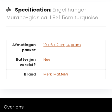
Specification:
Engel hanger
Murano-glas ca. 1 8×1 5cm turquoise
Afmetingen
‎10 x 6 x 2 cm; 4 gram
pakket
Batterijen
‎Nee
vereist?
Brand
Merk: MaMeMi
Over ons