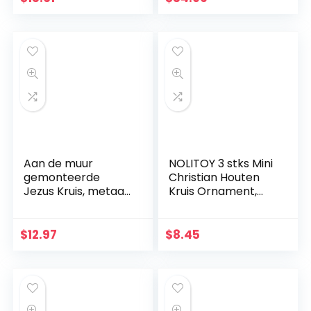
Fusingglas 23 x 19
cm uniek handwerk
Aan de muur
NOLITOY 3 stks Mini
gemonteerde
Christian Houten
Jezus Kruis, metaal
Kruis Ornament,
Faith geloofkruis
Heilig Kruis voor
decoratie
Desktop
muurhanger,
Wanddecoratie
$
12.97
$
8.45
beschermd door
God hart, thuis,
bruiloft, party,
meditatie
geschenk