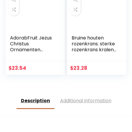
decoratie
AdorabFruit Jezus
Bruine houten
Christus
rozenkrans. sterke
Ornamenten
rozenkrans kralen
Christus Krucifix
met houten
Jezus Decoratie
kruisbeeld
Huis
$
23.54
$
23.28
Wanddecoratie
Kruis (Kleur:
Chocoladebruin,
Grootte: 17,6 cm)
Description
Additional information