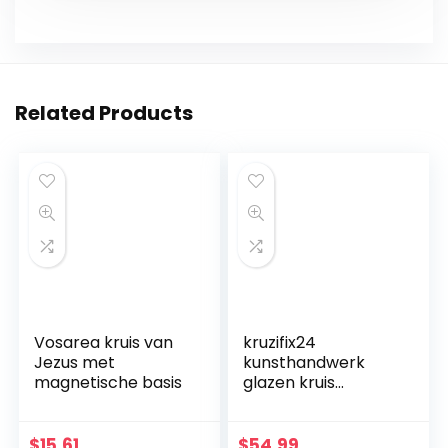
Related Products
Vosarea kruis van
kruzifix24
Jezus met
kunsthandwerk
magnetische basis
glazen kruis
moderne
levensspiraal blauw
aquamarijn goud
$
15.61
$
54.99