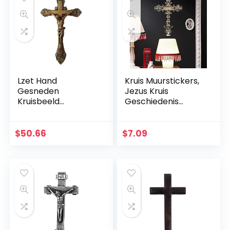
Lzet Hand
Kruis Muurstickers,
Gesneden
Jezus Kruis
Kruisbeeld
Geschiedenis
Muurkruis voor
Muursticker, Das
Huisdecoratie –
Leben Von Christus
Hars Materiaal
Kruis Muursticker,
$
50.66
$
7.09
Katholieke
DIY Aftrekplaatjes,
Muurkruisbeeld –
Religieuze
34cm
Bijbelaccessoires,
Kerstcadeaus voor
vrienden en familie