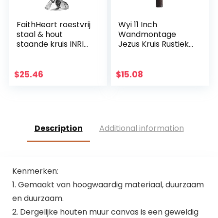
FaithHeart roestvrij
Wyi 11 Inch
staal & hout
Wandmontage
staande kruis INRI
Jezus Kruis Rustieke
Crucifix Jezus
Houten Kruis Muur
Christus Religieuze
Decor Massief Hout
Home Decoratie
Zwart Heilige Jezus
$
25.46
$
15.08
christelijke gift
Kruis Thuis
kerstversieringen
Bruiloften Party
Meditatie Gift
Decoratie
Description
Additional information
Kenmerken:
1. Gemaakt van hoogwaardig materiaal, duurzaam
en duurzaam.
2. Dergelijke houten muur canvas is een geweldig