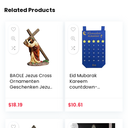
Related Products
BAOLE Jezus Cross
Eid Mubarak
Ornamenten
Kareem
Geschenken Jezus
countdown-
Decor Figuur Hars
kalender
Kerst Kruis Huis
wandbehang vilten
Church Decoraties,
kalender met 30
$
18.19
$
10.61
Duurzaam
stuks gouden
Handgeschilderd
sterstickers DIY
Ornament Way
Ramadan party
decoratie