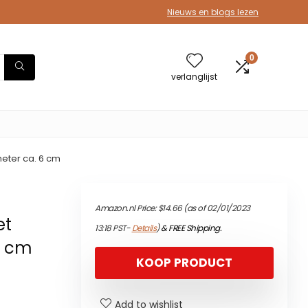
Nieuws en blogs lezen
0
verlanglijst
meter ca. 6 cm
Amazon.nl Price:
$
14.66
(as of 02/01/2023
et
13:18 PST-
Details
)
&
FREE Shipping
.
 6 cm
KOOP PRODUCT
Add to wishlist