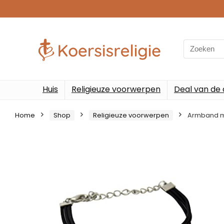
Search
for:
Huis
Religieuze voorwerpen
Deal van de
Home
Shop
Religieuze voorwerpen
Armband me