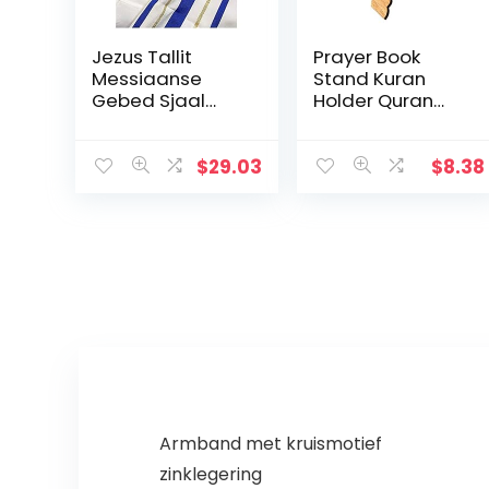
Jezus Tallit
Prayer Book
Messiaanse
Stand Kuran
Gebed Sjaal
Holder Quran
met Ster van
plat houten
David Blauw En
Natural voor Eid
Goud Met Tallit
Mubarak
$
29.03
$
8.38
Tas
Decoratie Partij
Supplies
Islamitische
Armband met kruismotief
zinklegering