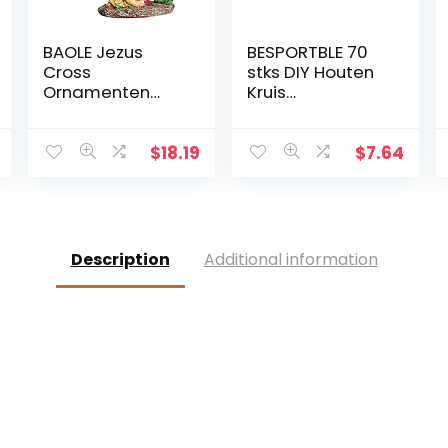
BAOLE Jezus
BESPORTBLE 70
Cross
stks DIY Houten
Ornamenten
Kruis
Geschenken
Mysterieuze
Jezus Decor
Christelijke Kruis
Figuur Hars Kerst
Sieraden Ketting
$
18.19
$
7.64
Kruis Huis Church
Ornamenten
Decoraties,
Jezus Kruis voor
Duurzaam
Mannen
Handgeschilder
Vrouwen
d Ornament
Description
Additional information
Way