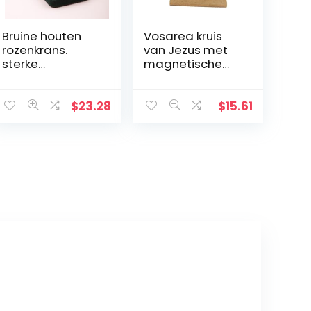
Bruine houten
Vosarea kruis
rozenkrans.
van Jezus met
sterke
magnetische
rozenkrans
basis
kralen met
houten
$
23.28
$
15.61
kruisbeeld