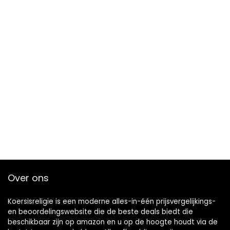
Over ons
Koersisreligie is een moderne alles-in-één prijsvergelijkings-
en beoordelingswebsite die de beste deals biedt die
beschikbaar zijn op amazon en u op de hoogte houdt via de