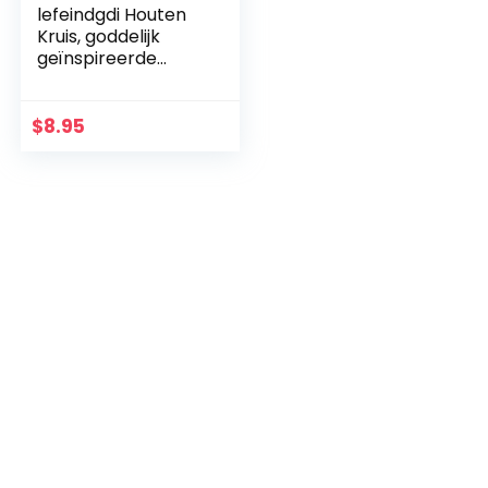
lefeindgdi Houten
Kruis, goddelijk
geïnspireerde
handgemaakte
houten kruisen
opknoping
$
8.95
ornament
woondecoratie
lichtgewicht voor
mannen vrouwen