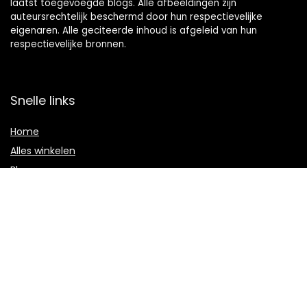
laatst toegevoegde blogs. Alle afbeeldingen zijn
auteursrechtelijk beschermd door hun respectievelijke
eigenaren. Alle geciteerde inhoud is afgeleid van hun
respectievelijke bronnen.
Snelle links
Home
Alles winkelen
Blogs
Onze webshops
Adverteren
Verklaringen
Privacybeleid
algemene voorwaarden
Gelieerde openbaarmaking