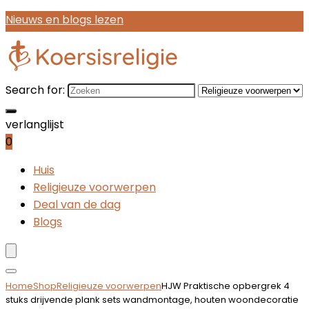
Nieuws en blogs lezen
Search for:
verlanglijst
0
Huis
Religieuze voorwerpen
Deal van de dag
Blogs
Home
Shop
Religieuze voorwerpen
HJW Praktische opbergrek 4
stuks drijvende plank sets wandmontage, houten woondecoratie