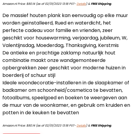
Amazon.nl Price:
$
80.14
(as of 02/01/2023 13:18 PST-
Details
)
&
FREE Shipping
.
De massief houten plank kan eenvoudig op elke muur
worden geïnstalleerd, Rued en waterdicht, het
perfecte cadeau voor familie en vrienden, zeer
geschikt voor housewarming, verjaardag, jubileum, W,
Valentijnsdag, Moederdag, Thanksgiving, Kerstmis
De antieke en prachtige zaklamp natuurlijk hout
combinatie maakt onze wandgemonteerde
opbergrekken zeer geschikt voor moderne huizen in
boerderij of schuur stijl
Ideale woondecoratie-installeren in de slaapkamer of
badkamer om schoonheid/cosmetica te bevatten,
fotoalbums, speelgoed en boeken te weergeven aan
de muur van de woonkamer, en gebruik om kruiden en
potten in de keuken te bevatten
Amazon.nl Price:
$
80.14
(as of 02/01/2023 13:18 PST-
Details
)
&
FREE Shipping
.