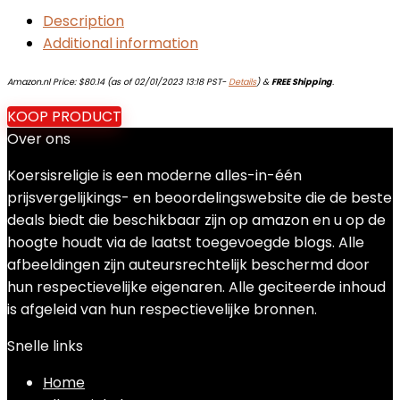
Description
Additional information
Amazon.nl Price:
$
80.14
(as of 02/01/2023 13:18 PST-
Details
)
&
FREE Shipping
.
KOOP PRODUCT
Over ons
Koersisreligie is een moderne alles-in-één
prijsvergelijkings- en beoordelingswebsite die de beste
deals biedt die beschikbaar zijn op amazon en u op de
hoogte houdt via de laatst toegevoegde blogs. Alle
afbeeldingen zijn auteursrechtelijk beschermd door
hun respectievelijke eigenaren. Alle geciteerde inhoud
is afgeleid van hun respectievelijke bronnen.
Snelle links
Home