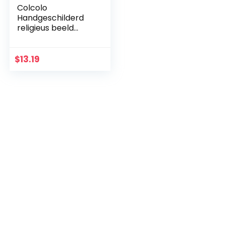
Colcolo
Handgeschilderd
religieus beeld
Jezus kruis kruis
kruis katholiek
figuur van
$
13.19