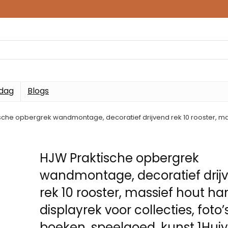
 dag
Blogs
sche opbergrek wandmontage, decoratief drijvend rek 10 rooster, mass
HJW Praktische opbergrek
wandmontage, decoratief drij
rek 10 rooster, massief hout h
displayrek voor collecties, foto’s
boeken, speelgoed, kunst 1Hui