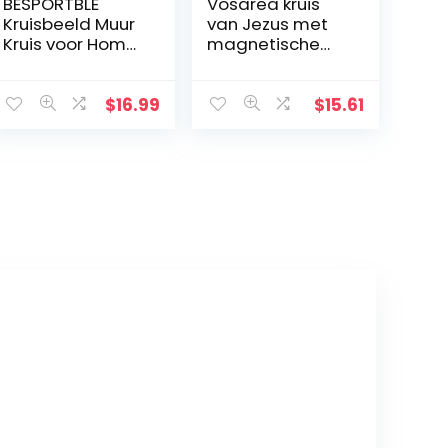
BESPORTBLE
Vosarea kruis
Kruisbeeld Muur
van Jezus met
Kruis voor Home
magnetische
Decor Houten
basis
Katholieke
Kruisbeeld
$
16.99
$
15.61
Ornament Zwart