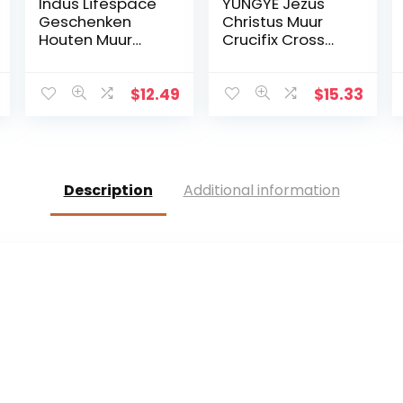
Indus Lifespace
YUNGYE Jezus
Geschenken
Christus Muur
Houten Muur
Crucifix Cross
Kruis Plaque 29
Religieuze
cm Lange
Heilige 3D Craft
Opknoping met
Decor Jezus
$
12.49
$
15.33
Hand Gesneden
Christus Op de
Bloemen
standaard 19,5 x
Ontwerp
9,5 cm Antieke
Religieus Altaar
Decoratie
Thuis
Description
Additional information
Woonkamer
Decor
Lichtgewicht