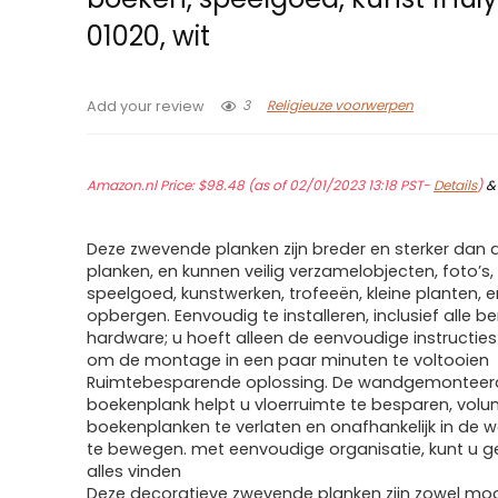
01020, wit
3
Religieuze voorwerpen
Add your review
Amazon.nl Price:
$
98.48
(as of 02/01/2023 13:18 PST-
Details
)
Deze zwevende planken zijn breder en sterker dan 
planken, en kunnen veilig verzamelobjecten, foto’s,
speelgoed, kunstwerken, trofeeën, kleine planten, e
opbergen. Eenvoudig te installeren, inclusief alle 
hardware; u hoeft alleen de eenvoudige instructies
om de montage in een paar minuten te voltooien
Ruimtebesparende oplossing. De wandgemonteer
boekenplank helpt u vloerruimte te besparen, vol
boekenplanken te verlaten en onafhankelijk in de
te bewegen. met eenvoudige organisatie, kunt u g
alles vinden
Deze decoratieve zwevende planken zijn zowel mooi