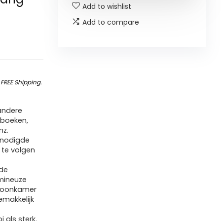
Add to wishlist
Add to compare
&
FREE Shipping
.
andere
 boeken,
nz.
benodigde
 te volgen
de
umineuze
 woonkamer
emakkelijk
 als sterk.