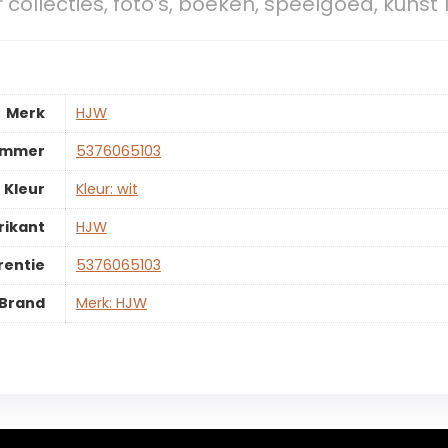
collecties, foto’s, boeken, speelgoed, kunst 
Merk
‎HJW
ummer
‎5376065103
Kleur
‎Kleur: wit
rikant
‎HJW
rentie
‎5376065103
Brand
Merk: HJW