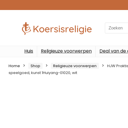
Search
for:
Huis
Religieuze voorwerpen
Deal van de
Home
Shop
Religieuze voorwerpen
HJW Prakti
speelgoed, kunst 1Huiyang-01020, wit