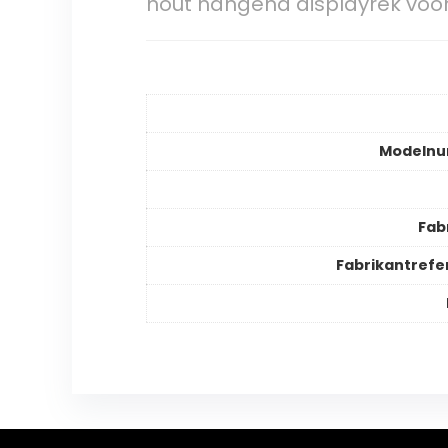
hout hangend displayrek voor 
Modeln
Fab
Fabrikantrefe