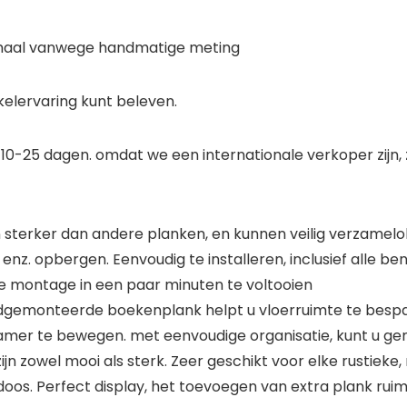
rmaal vanwege handmatige meting
elervaring kunt beleven.
10-25 dagen. omdat we een internationale verkoper zijn, z
sterker dan andere planken, en kunnen veilig verzamelob
 enz. opbergen. Eenvoudig te installeren, inclusief alle b
de montage in een paar minuten te voltooien
gemonteerde boekenplank helpt u vloerruimte te besp
amer te bewegen. met eenvoudige organisatie, kunt u gem
 zowel mooi als sterk. Zeer geschikt voor elke rustieke,
os. Perfect display, het toevoegen van extra plank rui