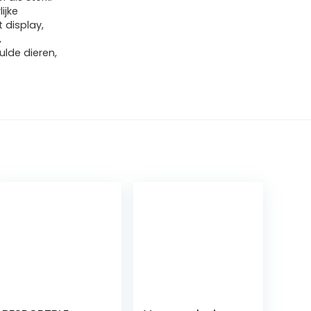
ijke
 display,
,
lde dieren,