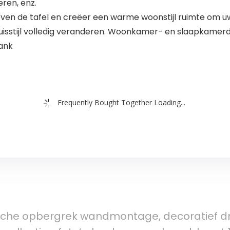
ren, enz.
oven de tafel en creëer een warme woonstijl ruimte om uw
uisstijl volledig veranderen. Woonkamer- en slaapkamerd
ank
Frequently Bought Together Loading...
che opbergrek wandmontage, decoratief drij