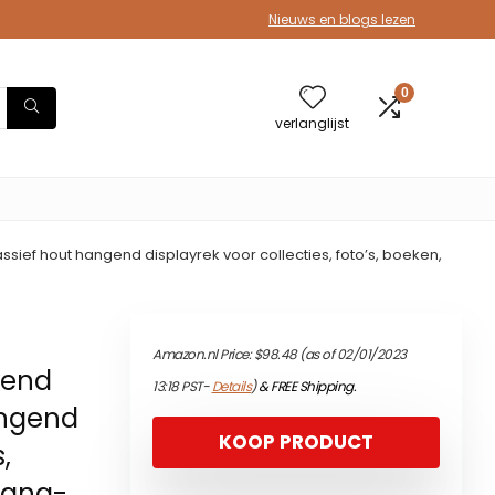
Nieuws en blogs lezen
0
verlanglijst
ief hout hangend displayrek voor collecties, foto’s, boeken,
Amazon.nl Price:
$
98.48
(as of 02/01/2023
vend
13:18 PST-
Details
)
&
FREE Shipping
.
angend
KOOP PRODUCT
,
yang-