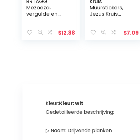
BRTAGG
Kruis
Mezoeza,
Muurstickers,
vergulde en
Jezus Kruis
metalen kroon,
Geschiedenis
11,3 cm
Muursticker, Das
Leben Von
$
12.88
$
7.09
Christus Kruis
Muursticker, DIY
Aftrekplaatjes,
Religieuze
Bijbelaccessoire
s, Kerstcadeaus
voor vrienden en
familie
Kleur:
Kleur: wit
Gedetailleerde beschrijving:
▷ Naam: Drijvende planken