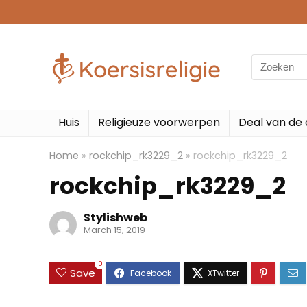
Search
for:
Huis
Religieuze voorwerpen
Deal van de
Home
»
rockchip_rk3229_2
»
rockchip_rk3229_2
rockchip_rk3229_2
Stylishweb
March 15, 2019
0
Save