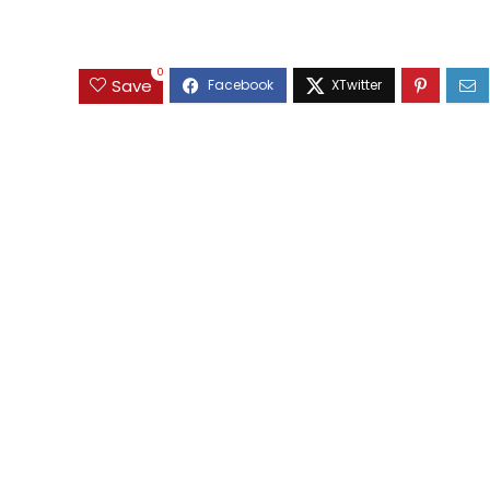
0
Save