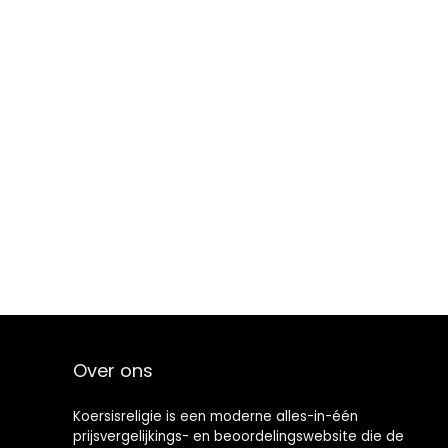
Over ons
Koersisreligie is een moderne alles-in-één
prijsvergelijkings- en beoordelingswebsite die de