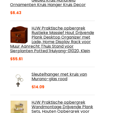
Gebed Kruis Handheld
Ornamenten Kruis Hanger Kruis Decor
$
6.43
HJW Praktische opbergrek
Rustieke Massief Hout Drijvende
Plank Desktop Organizer met
Lade, Home Display Rack voor
Muur Aanrecht Thuis Stand voor
Sierplanten Potted 1Huiyang-01020, Klein
$
55.61
Sleutelhanger met kruis van
Murano-glas rood
$
14.09
HJW Praktische opbergrek
Wandmontage Drijvende Plank
Sets, Houten Opbergrek voor