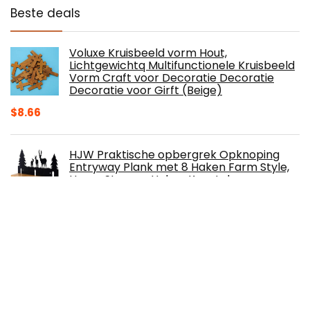
Beste deals
Voluxe Kruisbeeld vorm Hout,
Lichtgewichtq Multifunctionele Kruisbeeld
Vorm Craft voor Decoratie Decoratie
Decoratie voor Girft (Beige)
$
8.66
HJW Praktische opbergrek Opknoping
Entryway Plank met 8 Haken Farm Style,
Home Storage Haken Kapstok voor
Kleding Hoed Bag Sleutelhanger 1Huiyang-
01020, a
$
73.71
KOUJING Christian Katholieke Heilige
Kruisbeeld Tafelstandaard Kandelaar met
Handvat Metaal