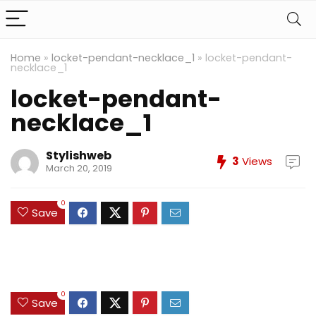
Home
»
locket-pendant-necklace_1
»
locket-pendant-
necklace_1
locket-pendant-
necklace_1
Stylishweb
3
Views
March 20, 2019
0
Save
0
Save