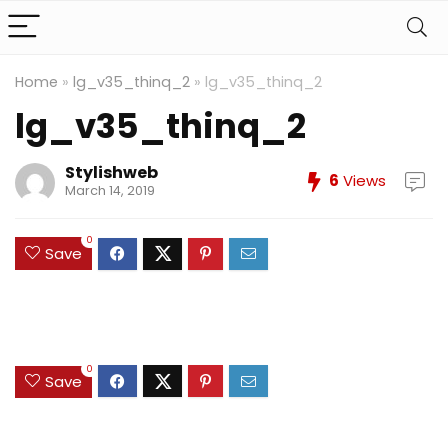
Home
»
lg_v35_thinq_2
»
lg_v35_thinq_2
lg_v35_thinq_2
Stylishweb
6
Views
March 14, 2019
0
Save
0
Save