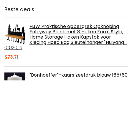
Beste deals
HJW Praktische opbergrek Opknoping
Entryway Plank met 8 Haken Farm Style,
Home Storage Haken Kapstok voor
Kleding Hoed Bag Sleutelhanger 1Huiyang-
01020, a
$
73.71
"Bonhoeffer"-kaars zeefdruk blauw 165/60
$
14.09
12-delige yogapak Beḍ Bonḍage sportset
met accessoires Lichaamsversiering
$
35.99