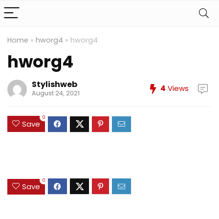
Home
»
hworg4
»
hworg4
hworg4
Stylishweb
4
Views
August 24, 2021
0
Save
0
Save