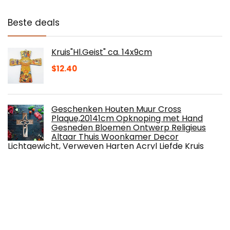
Beste deals
Kruis"Hl.Geist" ca. 14x9cm
$
12.40
Geschenken Houten Muur Cross
Plaque,20141cm Opknoping met Hand
Gesneden Bloemen Ontwerp Religieus
Altaar Thuis Woonkamer Decor
Lichtgewicht, Verweven Harten Acryl Liefde Kruis
Decor
$
10.83
HJW Praktische opbergrek
Wandmontage Drijvende Plank Sets,
Houten Opbergrek voor Woonkamer