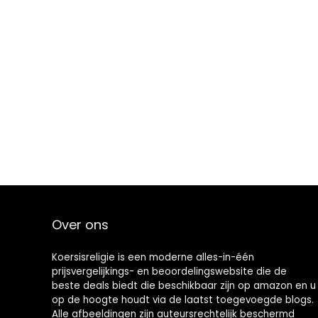
Over ons
Koersisreligie is een moderne alles-in-één
prijsvergelijkings- en beoordelingswebsite die de
beste deals biedt die beschikbaar zijn op amazon en u
op de hoogte houdt via de laatst toegevoegde blogs.
Alle afbeeldingen zijn auteursrechtelijk beschermd