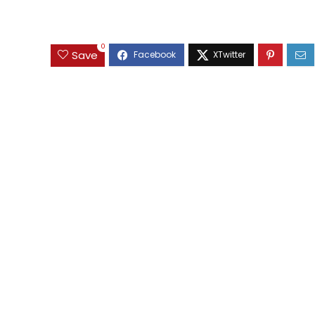
0
Save