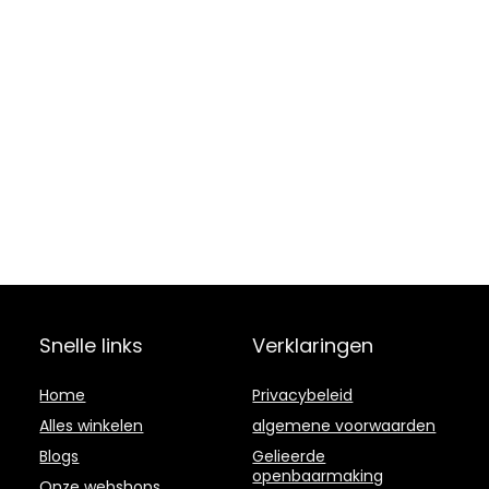
Snelle links
Verklaringen
Home
Privacybeleid
Alles winkelen
algemene voorwaarden
Blogs
Gelieerde
openbaarmaking
Onze webshops