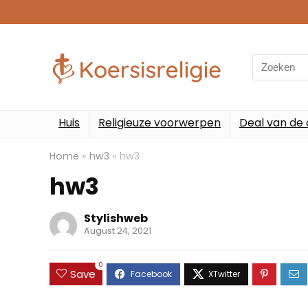
Search
for:
Huis
Religieuze voorwerpen
Deal van de
Home
»
hw3
»
hw3
hw3
Stylishweb
August 24, 2021
0
Save