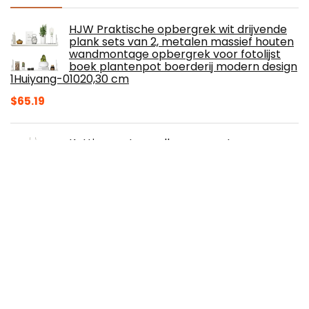
HJW Praktische opbergrek wit drijvende
plank sets van 2, metalen massief houten
wandmontage opbergrek voor fotolijst
boek plantenpot boerderij modern design
1Huiyang-01020,30 cm
$
65.19
Ketting met engelhanger met roze
zirkoniastenen zinklegering hanger ca. 1 3
x 1 6 cm kettinglengte ca. 42 cm
$
13.60
KOUJING Christian Katholieke Heilige
Kruisbeeld Tafelstandaard Kandelaar met
Handvat Metaal
$
12.84