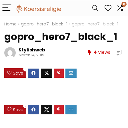
0
Home
»
gopro_hero7_black_1
»
gopro_hero7_black_1
gopro_hero7_black_1
Stylishweb
4
Views
March 14, 2019
0
Save
0
Save