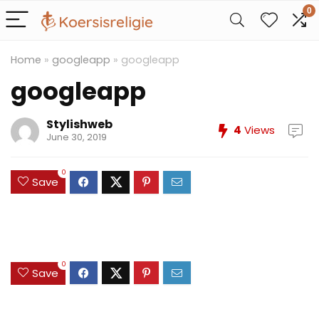
0
Home
»
googleapp
»
googleapp
googleapp
Stylishweb
4
Views
June 30, 2019
0
Save
0
Save