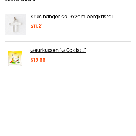
Kruis hanger ca. 3x2cm bergkristal
$
11.21
Geurkussen "Glück ist..."
$
13.66
KOUJING Jezus Christus Kruis Kruisbeeld
Beeldjes Religieus Standbeeld Thuis Kapel
Hars Decor
$
14.43
HJW Praktische opbergrek Entryway
Plank met Haken Drijvende Plank Home
Decor Gouden Muurbevestiging