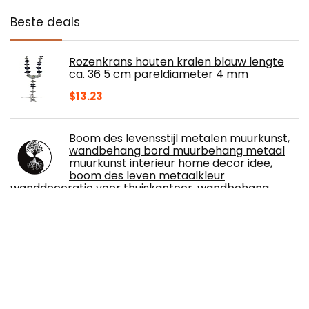
Beste deals
Rozenkrans houten kralen blauw lengte
ca. 36 5 cm pareldiameter 4 mm
$
13.23
Boom des levensstijl metalen muurkunst,
wandbehang bord muurbehang metaal
muurkunst interieur home decor idee,
boom des leven metaalkleur
wanddecoratie voor thuiskantoor, wandbehang
$
14.58
HJW Praktische opbergrek hout
opknoping drijvende planken voor thuis
decoratieve sets van 2 wandplank plank
display rek voor plant pot wekker fotolijst
decoratie cadeau 1Huiyang-01020, bruin