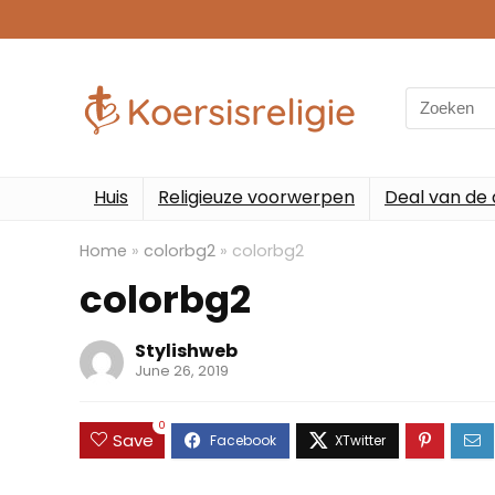
Search
for:
Huis
Religieuze voorwerpen
Deal van de
Home
»
colorbg2
»
colorbg2
colorbg2
Stylishweb
June 26, 2019
0
Save