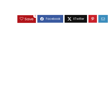
0
Save