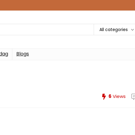
All categories
 dag
Blogs
6
Views