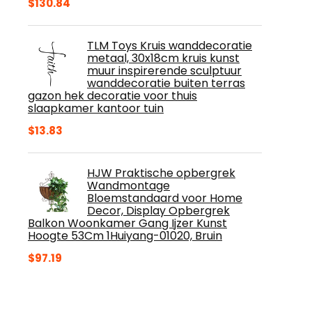
$
130.84
TLM Toys Kruis wanddecoratie
metaal, 30x18cm kruis kunst
muur inspirerende sculptuur
wanddecoratie buiten terras
gazon hek decoratie voor thuis
slaapkamer kantoor tuin
$
13.83
HJW Praktische opbergrek
Wandmontage
Bloemstandaard voor Home
Decor, Display Opbergrek
Balkon Woonkamer Gang Ijzer Kunst
Hoogte 53Cm 1Huiyang-01020, Bruin
$
97.19