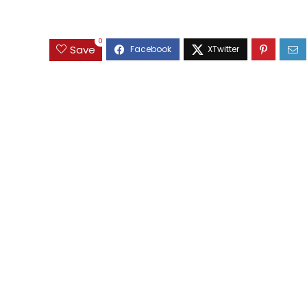
0
Save