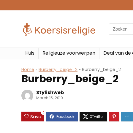
Search
for:
Huis
Religieuze voorwerpen
Deal van de
Home
»
Burberry_beige_2
»
Burberry_beige_2
Burberry_beige_2
Stylishweb
March 15, 2019
0
Save