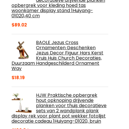
decoratieve drijvende planken
opbergrek voor kleding hoed tas
woonkamer display stand 1Huiyang-
01020,40 cm
$
89.02
BAOLE Jezus Cross
Ornamenten Geschenken
Jezus Decor Figuur Hars Kerst
Kruis Huis Church Decoraties,
Duurzaam Handgeschilderd Ornament
Way
$
18.19
HJW Praktische opbergrek
hout opknoping drijvende
planken voor thuis decoratieve
sets van 2 wandplank plank
display rek voor plant pot wekker fotolijst
decoratie cadeau 1Huiyang-01020, bruin